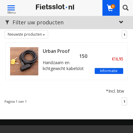
Toggle
0
Menu
navigation
Filter uw producten
Nieuwste producten
1
Urban Proof
Kabelslot Zwart 150
€16,95
CM
Handzaam en
lichtgewicht kabelslot
Informatie
van Urban Proof van
150 cm lang en 12 mm
dik. Het compacte slot is
*Incl. btw
gemakkelijk mee te
nemen.
Pagina 1 van 1
1