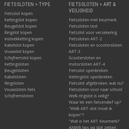
FIETSSLOTEN > TYPE
FIETSSLOTEN > ART &
VEILIGHEID
Fietsslot kopen
Kettingslot kopen
Fietssloten met keurmerk
Beugelslot kopen
Fietssloten test
Ringslot kopen
Fietsslot voor verzekering
Insteekketting kopen
Fietssloten ART-2
Kabelslot kopen
Fietssloten en scootersloten
Vouwslot kopen
ART-3
Schijfremslot kopen
Scootersloten en
Kettingsloten
motorsloten ART-4
Beugelsloten
Fietsslot openbreken
Kabelsloten
Kettingslot openbreken
Ringsloten
Fietsslot afgebroken: wat nu?
Vouwsloten fiets
Fietssloten voor naar school
Schijfremsloten
Welk ringslot is veilig?
Waar let een fietsendief op?
"Welk ART-slot moet ik
kopen"?
"Wat is het ART Keurmerk?
ANWB tips op slot zetten