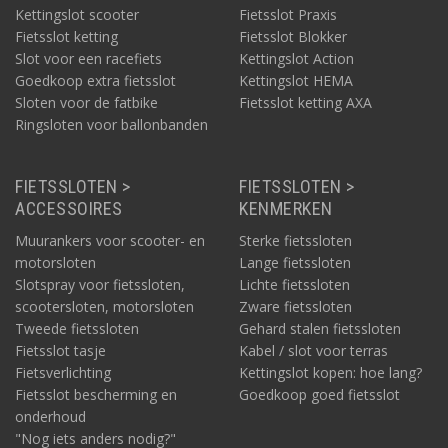
Kettingslot scooter
Fietsslot Praxis
Fietsslot ketting
Fietsslot Blokker
Slot voor een racefiets
Kettingslot Action
Goedkoop extra fietsslot
Kettingslot HEMA
Sloten voor de fatbike
Fietsslot ketting AXA
Ringsloten voor ballonbanden
FIETSSLOTEN >
FIETSSLOTEN >
ACCESSOIRES
KENMERKEN
Muurankers voor scooter- en
Sterke fietssloten
motorsloten
Lange fietssloten
Slotspray voor fietssloten,
Lichte fietssloten
scootersloten, motorsloten
Zware fietssloten
Tweede fietssloten
Gehard stalen fietssloten
Fietsslot tasje
Kabel / slot voor terras
Fietsverlichting
Kettingslot kopen: hoe lang?
Fietsslot bescherming en
Goedkoop goed fietsslot
onderhoud
"Nog iets anders nodig?"