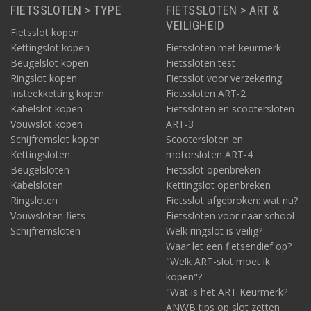
FIETSSLOTEN > TYPE
FIETSSLOTEN > ART &
VEILIGHEID
Fietsslot kopen
Kettingslot kopen
Fietssloten met keurmerk
Beugelslot kopen
Fietssloten test
Ringslot kopen
Fietsslot voor verzekering
Insteekketting kopen
Fietssloten ART-2
Kabelslot kopen
Fietssloten en scootersloten
Vouwslot kopen
ART-3
Schijfremslot kopen
Scootersloten en
Kettingsloten
motorsloten ART-4
Beugelsloten
Fietsslot openbreken
Kabelsloten
Kettingslot openbreken
Ringsloten
Fietsslot afgebroken: wat nu?
Vouwsloten fiets
Fietssloten voor naar school
Schijfremsloten
Welk ringslot is veilig?
Waar let een fietsendief op?
"Welk ART-slot moet ik
kopen"?
"Wat is het ART Keurmerk?
ANWB tips op slot zetten