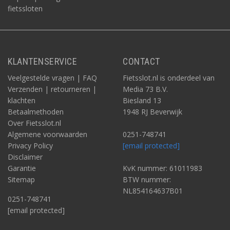
fietssloten
KLANTENSERVICE
CONTACT
Veelgestelde vragen | FAQ
Fietsslot.nl is onderdeel van
Verzenden | retourneren |
Media 73 B.V.
klachten
Biesland 13
Betaalmethoden
1948 RJ Beverwijk
Over Fietsslot.nl
Algemene voorwaarden
0251-748741
Privacy Policy
[email protected]
Disclaimer
Garantie
KvK nummer: 61011983
Sitemap
BTW nummer:
NL854164637B01
0251-748741
[email protected]