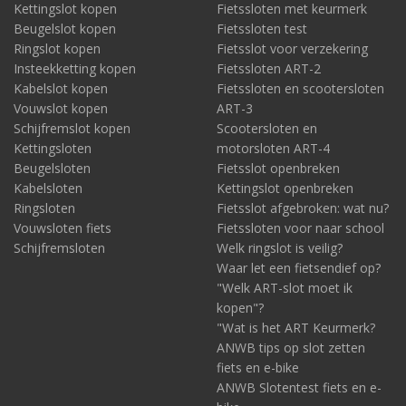
Kettingslot kopen
Fietssloten met keurmerk
Noot:
polisvoorwaarden verschillen per verzekeraar én
Beugelslot kopen
Fietssloten test
kunnen natuurlijk wijzigen. Bekijk altijd de actuele
Ringslot kopen
Fietsslot voor verzekering
voorwaarden van uw eigen verzekering.
Insteekketting kopen
Fietssloten ART-2
Kabelslot kopen
Fietssloten en scootersloten
Vouwslot kopen
ART-3
Schijfremslot kopen
Scootersloten en
Kettingsloten
motorsloten ART-4
Beugelsloten
Fietsslot openbreken
Kabelsloten
Kettingslot openbreken
Ringsloten
Fietsslot afgebroken: wat nu?
Vouwsloten fiets
Fietssloten voor naar school
Schijfremsloten
Welk ringslot is veilig?
Waar let een fietsendief op?
"Welk ART-slot moet ik
kopen"?
"Wat is het ART Keurmerk?
ANWB tips op slot zetten
fiets en e-bike
ANWB Slotentest fiets en e-