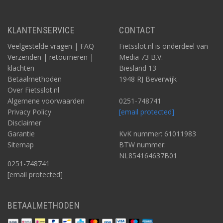
bestelde slot direct bij ons afhalen bij ons magazijn in Beverwijk.
KLANTENSERVICE
CONTACT
Veelgestelde vragen | FAQ
Fietsslot.nl is onderdeel van
Verzenden | retourneren |
Media 73 B.V.
klachten
Biesland 13
Betaalmethoden
1948 RJ Beverwijk
Over Fietsslot.nl
Algemene voorwaarden
0251-748741
Privacy Policy
[email protected]
Disclaimer
Garantie
KvK nummer: 61011983
Sitemap
BTW nummer:
NL854164637B01
0251-748741
[email protected]
BETAALMETHODEN