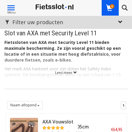
Toggle
0
Menu
navigation
Filter uw producten
Slot van AXA met Security Level 11
Fietssloten van AXA met Security Level 11 bieden
maximale bescherming. Ze zijn vooral geschikt op een
locatie of in een situatie met hoog diefstalrisico, voor
duurdere fietsen, zoals e-bikes.
Het merk AXA hanteert voor zijn sloten het Safety Index
Lees meer
systeem. Dit beveiligingsniveau werkt op een schaal van 1-15
voor sloten voor e-bike, bakfiets en andere fietsen (en tot Level
25 voor brommer-, scooter- en motorsloten). De levels variëren
van basis- tot middel- en hoge anti-diefstalveiligheid.
AXA Security Level 1-6
Naam aflopend
1
AXA sloten met classificatie tussen 1 en 6 bieden
basisbescherming. Ze zijn geschikt bij laag diefstalrisico, zoals
bij het kort stallen van de fiets in een niet-diefstalgevoelige
AXA Vouwslot
omgeving.
Foldable 1000 105cm
€64,95
ART-2 met houder