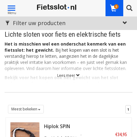
Toggle
0
Menu
navigation
Filter uw producten
Lichte sloten voor fiets en elektrische fiets
Het is misschien wel een onderschat kenmerk van een
fietsslot: het gewicht.
Bij het kopen van een slot is het
verstandig hierop te letten, aangezien het in de dagelijkse
praktijk veel irritatie kan voorkomen – en juist veel gemak kan
opleveren. Vind daarom hier informatie over lichte fietssloten.
Lees meer
Bekijk voor het kopen ook het gewicht van het slot
In de eerste plaats is het goed om bij aankoop bewust te zijn
van de soort tweewieler die u tegen diefstal wilt beveiligen. Dat
klinkt logisch, maar een valkuil is bijvoorbeeld de volgende. U
schaft een kleiner, solide ART-4 slot aan voor de fiets, want zo
bent u verzekerd van een zeer robuust slot en sublieme
Meest bekeken
1
diefstalbeveiliging. Echter: een dergelijk slot is vooral bestemd
voor scooter of zelfs motor, en is voor een fiets al gauw veel te
Hiplok SPIN
zwaar. Dat fietst minder prettig en het slot is onnodig log om te
Draagbaar
hanteren. Misschien had u het bij aankoop niet in de gaten,
€34,95
Kettingslot Hi-Vis