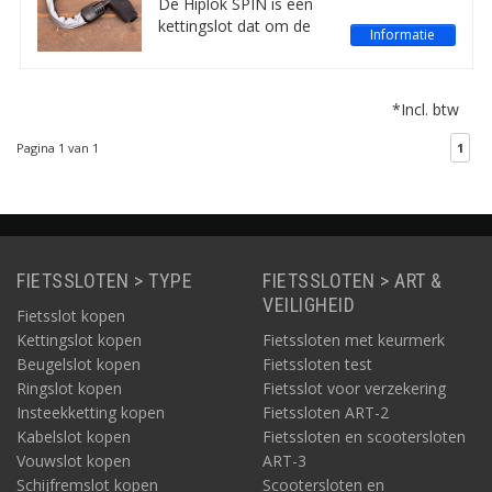
De Hiplok SPIN is een
bijvoorbeeld bij het zien van de afbeelding. Daarom is het
reflectie
kettingslot dat om de
handig bij de productomschrijvingen ook de Specificaties even
Informatie
taille gedragen kan
te bekijken.
worden als het slot niet
in gebruik is. Het slot is
*Incl. btw
voorzien van een
cijferslot en Hi-vis
Pagina 1 van 1
1
reflectie.
FIETSSLOTEN > TYPE
FIETSSLOTEN > ART &
VEILIGHEID
Fietsslot kopen
Kettingslot kopen
Fietssloten met keurmerk
Beugelslot kopen
Fietssloten test
Ringslot kopen
Fietsslot voor verzekering
Insteekketting kopen
Fietssloten ART-2
Kabelslot kopen
Fietssloten en scootersloten
Vouwslot kopen
ART-3
Schijfremslot kopen
Scootersloten en