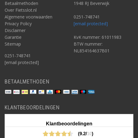
Betaalmethoden
1948 RJ Beverwijk
Waarvoor zijn kabelsloten van 5 of 10 meter
Over Fietsslot.nl
geschikt?
Algemene voorwaarden
0251-748741
Privacy Policy
[email protected]
Disclaimer
Zijn kabelsloten geschikt voor kinderfietsen?
Garantie
KvK nummer: 61011983
Sitemap
BTW nummer:
NL854164637B01
0251-748741
[email protected]
BETAALMETHODEN
KLANTBEOORDELINGEN
Klantbeoordelingen
(9.2/
10
)