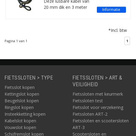
Deze lusbare kabel van
20 mm dik en 3 meter
De belangrijkste voordelen van een kabelslot zijn:
Informatie
lang kan gecombineerd
licht en compact;
worden met een
zeer flexibel in gebruik;
beugelslot of grotere
verkrijgbaar in veel verschillende lengtes;
*Incl. btw
hangsloten. De kabel is
ook leverbaar met cijferslot;
van staal met daar
geschikt voor meerdere toepassingen dan alleen de fiets.
Pagina 1 van 1
1
omheen een
geplastificeerde coating.
FIETSSLOTEN > TYPE
FIETSSLOTEN > ART &
VEILIGHEID
Fietsslot kopen
Kettingslot kopen
Fietssloten met keurmerk
Beugelslot kopen
Fietssloten test
Ringslot kopen
Fietsslot voor verzekering
Insteekketting kopen
Fietssloten ART-2
2 | Hoe is een kabelslot opgebouwd?
Kabelslot kopen
Fietssloten en scootersloten
Vouwslot kopen
ART-3
Een kabelslot bestaat als gezegd uit een bundel gevlochten
Schijfremslot kopen
Scootersloten en
staaldraden die wordt beschermd door een kunststof