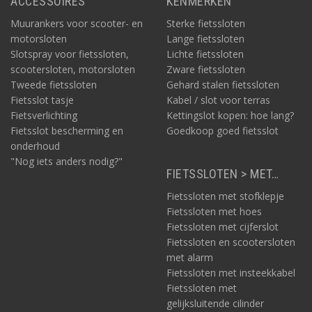
ACCESSOIRES
KENMERKEN
Muurankers voor scooter- en
Sterke fietssloten
Voor kinderfietsen is een kabelslot vaak een praktische
motorsloten
Lange fietssloten
keuze.
Het lage gewicht, de eenvoudige bediening en de
Slotspray voor fietssloten,
Lichte fietssloten
vrolijke kleuren
maken dit type slot
populair voor jonge
scootersloten, motorsloten
Zware fietssloten
fietsers
.
Tweede fietssloten
Gehard stalen fietssloten
Veel kabelsloten voor kinderfietsen zijn iets dunner dan de
Fietsslot tasje
Kabel / slot voor terras
standaard uitvoeringen en zijn verkrijgbaar in opvallende kleuren.
Fietsverlichting
Kettingslot kopen: hoe lang?
Ook modellen met cijferslot zijn er volop.
Fietsslot bescherming en
Goedkoop goed fietsslot
onderhoud
7 | Meer toepassingen dan de fiets: van terras tot
"Nog iets anders nodig?"
boot
FIETSSLOTEN > MET…
Door de grote flexibiliteit zijn kabelsloten
ook geschikt voor
Fietssloten met stofklepje
andere toepassingen
. Zo worden lange kabelsloten
Fietssloten met hoes
regelmatig gebruikt om meerdere fietsen met elkaar te
Fietssloten met cijferslot
verbinden. Of bijvoorbeeld om tuinmeubilair, terrasstoelen,
aanhangers of een boot tijdelijk mee vast te zetten.
Fietssloten en scootersloten
met alarm
8 | Kabelsloten op Fietsslot.nl
Fietssloten met insteekkabel
Fietssloten met
Fietsslot.nl heeft kabelsloten in verschillende diktes, lengtes en
gelijksluitende cilinder
uitvoeringen. Het assortiment bestaat uit modellen van onder