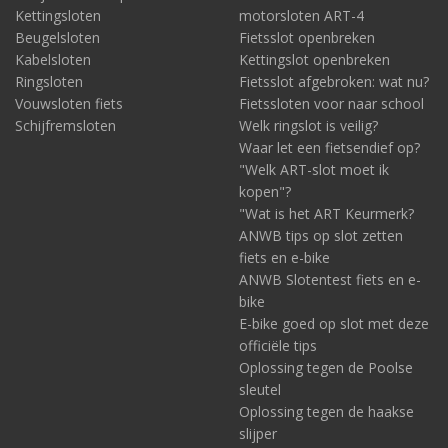
buitenmantel. Deze voorkomt beschadigingen aan het frame en
Kettingsloten
motorsloten ART-4
maakt het slot
prettig in gebruik
.
Beugelsloten
Fietsslot openbreken
Kabelsloten
Kettingslot openbreken
Kabelsloten met een
kern van gehard staal
bieden meer
Ringsloten
Fietsslot afgebroken: wat nu?
weerstand tegen doorknippen dan standaard staalkabels. Los
Vouwsloten fiets
Fietssloten voor naar school
daarvan is een kwalitatief kettingslot of beugelslot beter
bestand tegen de serieuze pogingen tot fiets- en e-bike diefstal.
Schijfremsloten
Welk ringslot is veilig?
Waar let een fietsendief op?
3 | Welke lengte kabelslot is nodig?
"Welk ART-slot moet ik
kopen"?
Kabelsloten zijn verkrijgbaar in behoorlijk uiteenlopende lengtes.
"Wat is het ART Keurmerk?
Welke uitvoering het meest geschikt is, hangt af van de manier
ANWB tips op slot zetten
waarop u het slot wilt gebruiken.
Bijvoorbeeld:
fiets en e-bike
tot circa 100 cm = compact en gemakkelijk mee te
ANWB Slotentest fiets en e-
nemen;
bike
120 tot 180 cm = geschikt voor de meeste fietsen;
E-bike goed op slot met deze
5 of 10 meter = voor het vastzetten van meerdere
officiële tips
objecten (ook niet-fietsen) tegelijk.
Oplossing tegen de Poolse
Een langer kabelslot biedt natuurlijk meer mogelijkheden om
sleutel
een fiets aan een paal, boom of fietsenrek te bevestigen. Houd
Oplossing tegen de haakse
er wel rekening mee dat een langere kabel ook iets zwaarder
slijper
wordt.