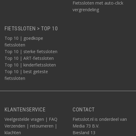
meer
AXA
,
ABUS
,
Lynx
en
Starry
, zowel met sleutel als met
Fietssloten met auto-click
cijferslot.
vergrendeling
Bekijk direct:
Kabelsloten voor de fiets
FIETSSLOTEN > TOP 10
Kabelsloten voor kinderfietsen
Top 10 | goedkope
fietssloten
9 | Veelgestelde vragen over kabelsloten
Top 10 | sterke fietssloten
Top 10 | ART-fietssloten
Top 10 | kinderfietssloten
Is een kabelslot veilig genoeg voor een e-bike?
Top 10 | best geteste
fietssloten
Wat is het verschil tussen een kabelslot en een
kettingslot?
Welke lengte kabelslot heb ik nodig?
KLANTENSERVICE
CONTACT
Veelgestelde vragen | FAQ
Fietsslot.nl is onderdeel van
Verzenden | retourneren |
Media 73 B.V.
Kan ik kiezen voor een kabelslot met cijferslot?
klachten
Biesland 13