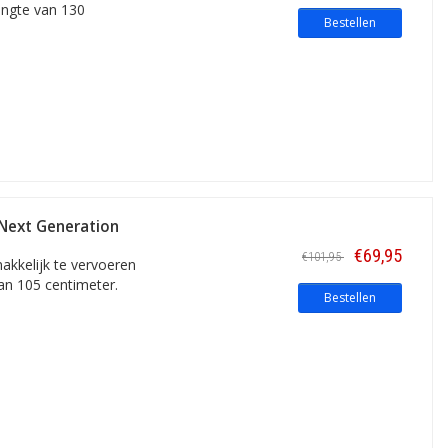
engte van 130
Bestellen
Next Generation
€69,95
€101,95
makkelijk te vervoeren
an 105 centimeter.
Bestellen