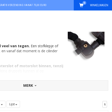
0
WINKELWAGEN
GRATIS VERZENDING VANAF 75,00 EURO
l veel van tegen.
Een stofklepje of
r, en vanaf dat moment is de cilinder
terslot of motorslot binnen, tenzij
leine druppels kunnen al op
los van het feit dat het cilinder door
de sloten van de absolute topmerken
MERK
5
Lijst
1