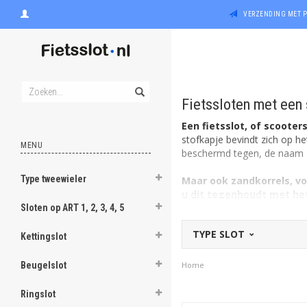
VERZENDING MET 
Fietssloten met een 
Een fietsslot, of scooter
stofkapje bevindt zich op he
MENU
beschermd tegen, de naam ze
Type tweewieler
Maar ook zandkorrels, voc
u dit tegenhoudt met het
middellange termijn zorgen vo
Sloten op ART 1, 2, 3, 4, 5
deze natuurlijke weersomst
TYPE SLOT
zoals te vinden op Fietsslot.n
Kettingslot
Beugelslot
Home
Ringslot