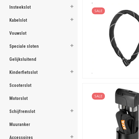
Insteekslot
SALE
Kabelslot
Vouwslot
Speciale sloten
Gelijksluitend
Kinderfietsslot
Een slot met een stofkle
Scooterslot
levensduur en dat is zeker b
scootersloten en motorslote
SALE
Motorslot
Er is natuurlijk wel één 
Schijfremslot
wordt gebruikt. Het is dus a
kwestie van niet vergeten, 
Muuranker
Accessoires