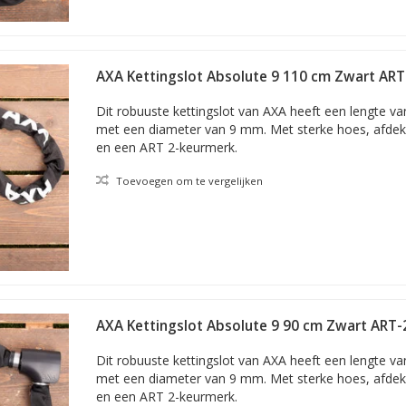
AXA Kettingslot Absolute 9 110 cm Zwart ART
Dit robuuste kettingslot van AXA heeft een lengte v
met een diameter van 9 mm. Met sterke hoes, afdekk
en een ART 2-keurmerk.
Toevoegen om te vergelijken
AXA Kettingslot Absolute 9 90 cm Zwart ART-
Dit robuuste kettingslot van AXA heeft een lengte v
met een diameter van 9 mm. Met sterke hoes, afdekk
en een ART 2-keurmerk.