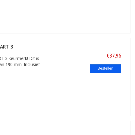
 ART-3
€37,95
T-3 keurmerk! Dit is
van 190 mm. Inclusief
Bestellen