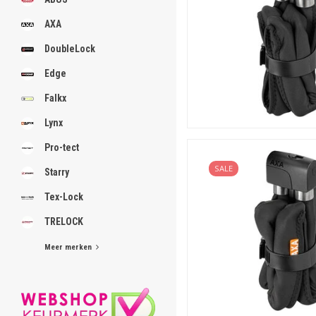
AXA
DoubleLock
Edge
Falkx
Lynx
Pro-tect
SALE
Starry
Tex-Lock
TRELOCK
Meer merken