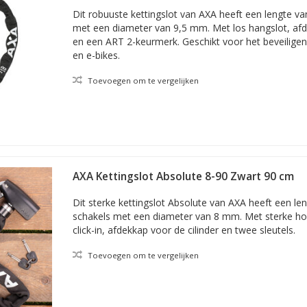
Dit robuuste kettingslot van AXA heeft een lengte v
met een diameter van 9,5 mm. Met los hangslot, afd
en een ART 2-keurmerk. Geschikt voor het beveiligen
en e-bikes.
Toevoegen om te vergelijken
AXA Kettingslot Absolute 8-90 Zwart 90 cm
Dit sterke kettingslot Absolute van AXA heeft een l
schakels met een diameter van 8 mm. Met sterke h
click-in, afdekkap voor de cilinder en twee sleutels.
Toevoegen om te vergelijken