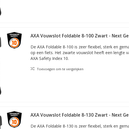
AXA Vouwslot Foldable 8-100 Zwart - Next Ge
De AXA Foldable 8-100 is zeer flexibel, sterk en gema
op een fiets. Het zwarte vouwslot heeft een lengte v
tofklepje of heeft u dit te lang niet gebruikt?
En merkt u dat he
AXA Safety Index 10.
t.nl
wijst u in dat geval op het gebruik van een
goede slotspray
. Dit 
n goede slotspray te gebruiken, houdt u het slot met cilinder beduiden
Toevoegen om te vergelijken
l praktisch gemak van uw fiets-, scooter- of motorslot gebruikmaken.
AXA Vouwslot Foldable 8-130 Zwart - Next Ge
De AXA Foldable 8-130 is zeer flexibel, sterk en gema