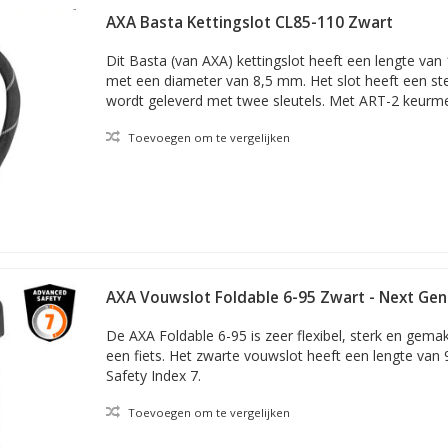
AXA Basta Kettingslot CL85-110 Zwart
Dit Basta (van AXA) kettingslot heeft een lengte va
met een diameter van 8,5 mm. Het slot heeft een st
wordt geleverd met twee sleutels. Met ART-2 keurme
Toevoegen om te vergelijken
pje voorkomt dit probleem.
In al zijn eenvoud werkt een stofkap he
ij duurdere sloten, zoals veelal de motorsloten, eigenlijk een must. 
AXA Vouwslot Foldable 6-95 Zwart - Next Gen
n hebben dan ook een stofkap of - met een ander woord - stofklepje
De AXA Foldable 6-95 is zeer flexibel, sterk en gemak
essentieel punt dat bepaalt of het stofklepje daadwerkelijk di
een fiets. Het zwarte vouwslot heeft een lengte van
an u om het cilinder met het kapje telkens weer af te sluiten. Daar is 
Safety Index 7.
ofwel gewenning.
Toevoegen om te vergelijken