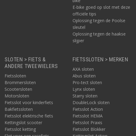
bike
Veel vouwsloten beschikken over een
ART-keurmerk
. Dit is
belangrijk wanneer uw fiets verzekerd is- immers, verzekeraars
E-bike goed op slot met deze
stellen steeds strengere eisen aan een goedgekeurd slot.
officiële tips
Oplossing tegen de Poolse
sleutel
Oplossing tegen de haakse
slijper
SLOTEN > FIETS &
FIETSSLOTEN > MERKEN
ANDERE TWEEWIELERS
AXA sloten
Fietssloten
Abus sloten
Brommersloten
Pro-tect sloten
Controleer daarom altijd
welke ART-classificatie uw
fietsverzekering vereist
.
Scootersloten
Lynx sloten
Motorsloten
Starry sloten
4 | Welke lengte?
Fietsslot voor kinderfiets
DoubleLock sloten
Bakfietssloten
Fietsslot Action
De lengte van het vouwslot bepaalt
hoe gemakkelijk de fiets
Fietsslot elektrische fiets
Fietsslot HEMA
aan een vast object kan
. Een langer vouwslot biedt meer
Kettingslot scooter
Fietsslot Praxis
mogelijkheden bij brede fietsenrekken, dikke lantaarnpalen of
bomen. Daar staat tegenover dat een
langer slot meestal
Fietsslot ketting
Fietsslot Blokker
zwaarder
is. Wanneer u het slot dagelijks meeneemt, kies dan
Slot voor een racefiets
Kettingslot Action