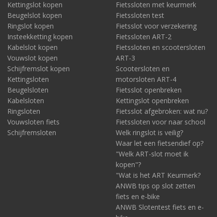
Kettingslot kopen
Fietssloten met keurmerk
meer flexibiliteit dan een beugelslot;
meer compactheid dan een kettingslot.
Beugelslot kopen
Fietssloten test
Ringslot kopen
Fietsslot voor verzekering
Insteekketting kopen
Fietssloten ART-2
Kabelslot kopen
Fietssloten en scootersloten
Vouwslot kopen
ART-3
Schijfremslot kopen
Scootersloten en
Kettingsloten
motorsloten ART-4
Beugelsloten
Fietsslot openbreken
Kabelsloten
Kettingslot openbreken
Ringsloten
Fietsslot afgebroken: wat nu?
Vouwsloten fiets
Fietssloten voor naar school
Schijfremsloten
Welk ringslot is veilig?
Waar let een fietsendief op?
"Welk ART-slot moet ik
3 | Hoe veilig is een vouwslot?
kopen"?
Een kwalitatief vouwslot biedt een
hoog beveiligingsniveau
.
"Wat is het ART Keurmerk?
Veel modellen zijn gemaakt van
gehard staal
en beschikken
ANWB tips op slot zetten
over een
stevige scharnierconstructie
en een
beveiligde
fiets en e-bike
cilinder
.
ANWB Slotentest fiets en e-