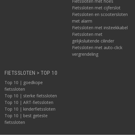
Fietssloten met hoes
combineren met een tweede slot, bijvoorbeeld een
ringslot
. Dit
Fietssloten met cijferslot
maakt het een dief aanzienlijk moeilijker, mede omdat
Fietssloten en scootersloten
verschillende slottypen ieder hun eigen manier van forceren
met alarm
vragen.
Fietssloten met insteekkabel
Combinatie
Fietssloten met
Daarnaast blokkeert een ringslot direct het achterwiel, terwijl
gelijksluitende cilinder
het vouwslot de fiets aan een vast object zekert. Deze
Fietssloten met auto-click
combinatie wordt veel toegepast bij e-bikes en andere
vergrendeling
waardevolle fietsen. Lees ook:
Waarom een tweede fietsslot
gebruiken?
FIETSSLOTEN > TOP 10
Top 10 | goedkope
fietssloten
Top 10 | sterke fietssloten
Top 10 | ART-fietssloten
Top 10 | kinderfietssloten
Top 10 | best geteste
fietssloten