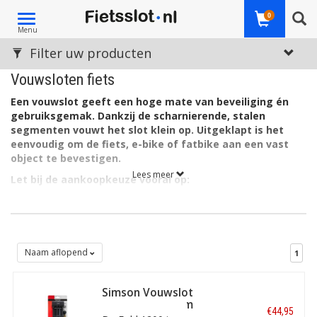
Toggle
0
Menu
navigation
Filter uw producten
Vouwsloten fiets
Een vouwslot geeft een hoge mate van beveiliging én
gebruiksgemak. Dankzij de scharnierende, stalen
segmenten vouwt het slot klein op. Uitgeklapt is het
eenvoudig om de fiets, e-bike of fatbike aan een vast
object te bevestigen.
Lees meer
Let bij de aankoopkeuze vooral op:
lengte
ART-keurmerk
meegeleverde houder
het gewicht van het slot
Naam aflopend
1
1 | Waarom kiezen voor een vouwslot?
Simson Vouwslot
Een vouwslot vormt voor veel fietsbezitters een
aantrekkelijk
Fold 1200 120 cm
alternatief
voor een
kettingslot
of
beugelslot
. Opgevouwen
€44,95
Zwart