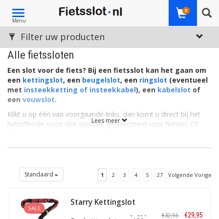
Toggle
0
Menu
navigation
Filter uw producten
Alle fietssloten
Een slot voor de fiets?
Bij een fietsslot kan het gaan om
een
kettingslot
, een
beugelslot
, een
ringslot
(eventueel
met
insteekketting of insteekkabel
), een
kabelslot
of
een
vouwslot
.
Klikt u op één van voorgaande links, dan komt u direct bij het
Lees meer
betreffende soort slot speciaal geselecteerd voor fietsen. Of
filter in het fietssloten-overzicht hieronder.
Een tip:
het gebruik van een
tweede fietsslot
doet de kans
op diefstal drastisch slinken. Zeker als u met minimaal één ervan
de fiets kan vastzetten aan bijvoorbeeld een boom, fietsenrek
Standaard
1
2
3
4
5
27
Volgende Vorige
of paal. Zo is een ringslot met kettingslot of insteekketting een
veelgebruikte combinatie. Twee sloten zijn slim, want:
Starry Kettingslot
een dief heeft meestal maar één slot waarin hij of zij
SALE
ART-3 met
'gespecialiseerd' is;
€29,95
€32,95
schijfremslot 120 CM