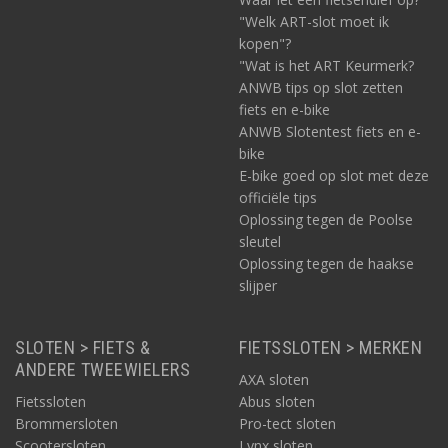
"Welk ART-slot moet ik
kopen"?
"Wat is het ART Keurmerk?
ANWB tips op slot zetten
fiets en e-bike
ANWB Slotentest fiets en e-
bike
E-bike goed op slot met deze
officiële tips
Oplossing tegen de Poolse
sleutel
Oplossing tegen de haakse
slijper
SLOTEN > FIETS &
FIETSSLOTEN > MERKEN
ANDERE TWEEWIELERS
AXA sloten
Fietssloten
Abus sloten
Brommersloten
Pro-tect sloten
Scootersloten
Lynx sloten