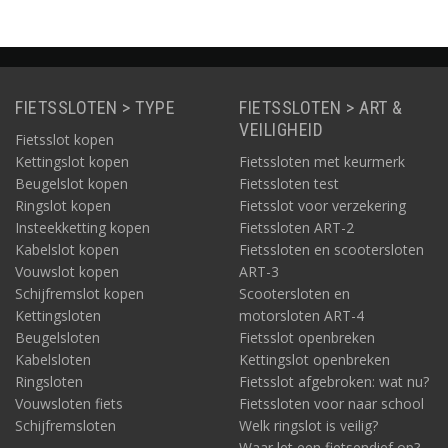
FIETSSLOTEN > TYPE
FIETSSLOTEN > ART &
VEILIGHEID
Fietsslot kopen
Kettingslot kopen
Fietssloten met keurmerk
Beugelslot kopen
Fietssloten test
Ringslot kopen
Fietsslot voor verzekering
Insteekketting kopen
Fietssloten ART-2
Kabelslot kopen
Fietssloten en scootersloten
Vouwslot kopen
ART-3
Schijfremslot kopen
Scootersloten en
Kettingsloten
motorsloten ART-4
Beugelsloten
Fietsslot openbreken
Kabelsloten
Kettingslot openbreken
Ringsloten
Fietsslot afgebroken: wat nu?
Vouwsloten fiets
Fietssloten voor naar school
Schijfremsloten
Welk ringslot is veilig?
Waar let een fietsendief op?