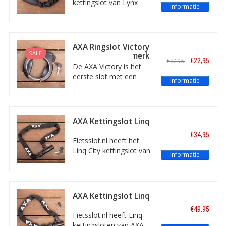
kettingslot van Lynx
Informatie
gehard staal en u krijgt
heeft een handig
er twee sleutels bij.
formaat en is met nylon
afgewerkt in de basic
kleur zwart. Het 85 cm
AXA Ringslot Victory
lange slot is van gehard
SALE
met ART-2 keurmerk
€22,95
€37,95
staal en weerbestendig.
(zwart)
De AXA Victory is het
Het heeft een stofklepje
eerste slot met een
Informatie
én auto-clicksysteem
volledig rondom gelast
voor dagelijks gemak.
stalen slothuis. De
Victory is 4x sterker dan
traditionele ringsloten.
AXA Kettingslot Linq
City 100
€34,95
Fietsslot.nl heeft het
Linq City kettingslot van
Informatie
AXA op voorraad liggen.
AXA Kettingslot Linq
100 ART-2
€49,95
Fietsslot.nl heeft Linq
kettingsloten van AXA