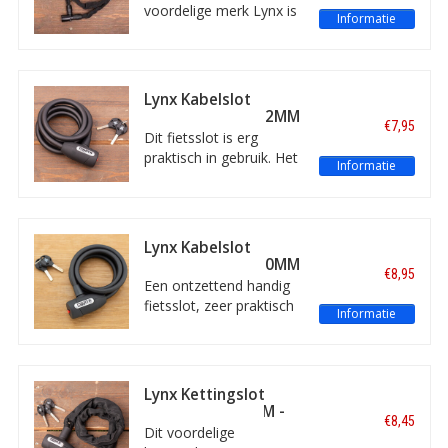
drie sleutels.
voordelige merk Lynx is
reservesleutels.
Informatie
soepel te hanteren en
heeft een lengte van
één meter. Met dit
lichtgewicht fietsslot
Lynx Kabelslot
gemaakt van gehard
180CM lang en 12MM
€7,95
staal zet u snel even uw
dik
Dit fietsslot is erg
fiets goed vast, zodat
praktisch in gebruik. Het
Informatie
deze niet is mee te
spiraalkabelslot is van
grissen. Met
gehard staal, heeft een
reservesleutel.
auto-clicksysteem, is
180 centimeter lang en
Lynx Kabelslot
beschikt over een
150CM lang en 10MM
€8,95
beschermende coating.
dik
Een ontzettend handig
Inclusief stofklepje en
fietsslot, zeer praktisch
Informatie
extra sleutel. Voor een
in gebruik. Dit kabelslot
voordelige prijs!
heeft een auto-
clicksysteem, mooie
lengte en beschermende
Lynx Kettingslot
coating. Het slothuis is
Cityline M - 85 CM -
€8,45
af te schermen. Dit
5,5 MM Zwart
Dit voordelige
voordelige slot is van