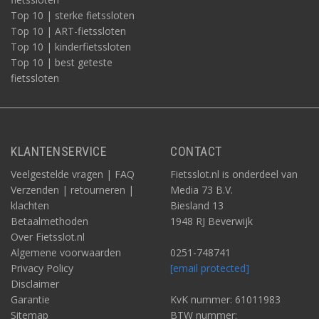
Top 10 | sterke fietssloten
Top 10 | ART-fietssloten
Top 10 | kinderfietssloten
Top 10 | best geteste
fietssloten
KLANTENSERVICE
CONTACT
Veelgestelde vragen | FAQ
Fietsslot.nl is onderdeel van
Verzenden | retourneren |
Media 73 B.V.
klachten
Biesland 13
Betaalmethoden
1948 RJ Beverwijk
Over Fietsslot.nl
Algemene voorwaarden
0251-748741
Privacy Policy
[email protected]
Disclaimer
Garantie
KvK nummer: 61011983
Sitemap
BTW nummer: