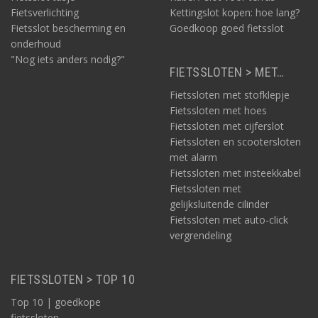
Fietsverlichting
Kettingslot kopen: hoe lang?
Fietsslot bescherming en
Goedkoop goed fietsslot
onderhoud
"Nog iets anders nodig?"
FIETSSLOTEN > MET…
Fietssloten met stofklepje
Fietssloten met hoes
Fietssloten met cijferslot
Fietssloten en scootersloten
met alarm
Fietssloten met insteekkabel
Fietssloten met
gelijksluitende cilinder
Fietssloten met auto-click
vergrendeling
FIETSSLOTEN > TOP 10
Top 10 | goedkope
fietssloten