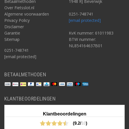
Betaalmethoden
1948 RJ Beverwijk
Over Fietsslot.nl
Algemene voorwaarden
0251-748741
Privacy Policy
[email protected]
Disclaimer
Garantie
KvK nummer: 61011983
Sitemap
BTW nummer:
NL854164637B01
0251-748741
[email protected]
BETAALMETHODEN
KLANTBEOORDELINGEN
Klantbeoordelingen
(9.2/
10
)