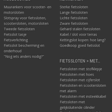
Muurankers voor scooter- en
Sterke fietssloten
motorsloten
Lange fietssloten
Slotspray voor fietssloten,
Lichte fietssloten
scootersloten, motorsloten
Zware fietssloten
Tweede fietssloten
Gehard stalen fietssloten
Fietsslot tasje
Kabel / slot voor terras
Fietsverlichting
Kettingslot kopen: hoe lang?
Fietsslot bescherming en
Goedkoop goed fietsslot
onderhoud
"Nog iets anders nodig?"
FIETSSLOTEN > MET…
Fietssloten met stofklepje
Fietssloten met hoes
Fietssloten met cijferslot
Fietssloten en scootersloten
met alarm
Fietssloten met insteekkabel
Fietssloten met
gelijksluitende cilinder