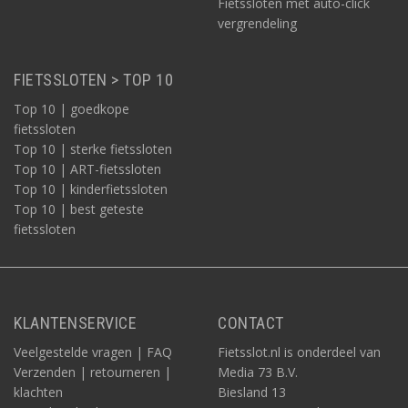
Fietssloten met auto-click
vergrendeling
FIETSSLOTEN > TOP 10
Top 10 | goedkope
fietssloten
Top 10 | sterke fietssloten
Top 10 | ART-fietssloten
Top 10 | kinderfietssloten
Top 10 | best geteste
fietssloten
KLANTENSERVICE
CONTACT
Veelgestelde vragen | FAQ
Fietsslot.nl is onderdeel van
Verzenden | retourneren |
Media 73 B.V.
klachten
Biesland 13