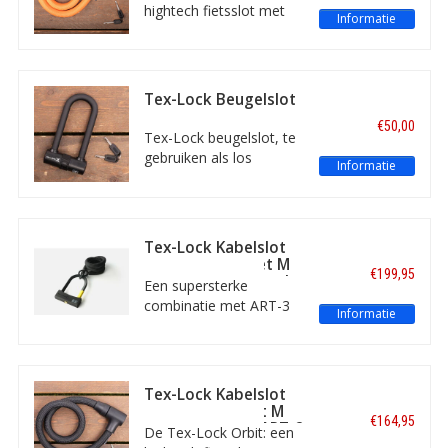
De U/X-Lock wordt
hightech fietsslot met
reservesleutels.
Informatie
geleverd met een kleine
een lengte van 100 cm,
en een grotere beugel.
opgebouwd uit
meerlaags
textielcomposiet. Het
Tex-Lock Beugelslot
oranje kabelslot heeft
- ART-2
€50,00
het ART-2 keurmerk.
Tex-Lock beugelslot, te
gebruiken als los
Informatie
beugelslot of in
combinatie met een van
de Tex-Lock
kettingsloten. Voorzien
Tex-Lock Kabelslot
van een ART 2
Textielslot Eyelet M
€199,95
keurmerk.
Onyx Black + D-Lock -
Een supersterke
ART-3
combinatie met ART-3
Informatie
keurmerk: de Tex-Lock
Eyelet M met een D-
lock. De Eyelet is een
hightech fietsslot
Tex-Lock Kabelslot
opgebouwd uit
Textielslot Orbit M
€164,95
meerlaags
120 cm Zwart - ART-2
De Tex-Lock Orbit: een
textielcomposiet. Deze