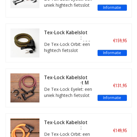
Lock ART-2
2 keurmerk.
uniek hightech fietsslot
hand. En de sleutel: die raakt u onderweg niet kwijt. Kiest u de
Informatie
opgebouwd uit
combinatie met een
insteekslot
? Dan bent u direct klaar, met
meerlaags
twee goede sloten altijd paraat.
textielcomposiet. ART-2
Ook een
kabelslot
kan voordelen hebben: denk aan de grote
gecertificeerd. Deze
Tex-Lock Kabelslot
mate van buigzaamheid en flexibiliteit. En aan de eventueel
oranje variant in maat M
Textielslot Orbit
riante lengte, zodat u er in een klap meerdere fietsen mee aan
€159,95
heeft een lengte van
Bauhaus Dessau 120
De Tex-Lock Orbit: een
elkaar kunt zekeren. Een kabelslot is bovendien licht van gewicht
cm - ART-2
120 cm. De U/X-Lock
hightech fietsslot
en kindvriendelijk, eventueel samen met cijfercode. Nadeel is
Informatie
wordt geleverd met een
opgebouwd uit
dat kabelsloten géén ART-certificaat hebben, omdat ze een
kleine en een grotere
meerlaags
minder hoge mate van diefstalbeveiliging hebben.
beugel.
textielcomposiet. Deze
Of neem een
vouwslot
: relatief laag in gewicht, en zéér
speciale kleurrijke editie
Tex-Lock Kabelslot
compact mee te nemen. U kunt uw fiets er ook mee vastzetten
van het kabelslot is ART-
Textielslot Eyelet M
aan bijvoorbeeld een paal. Er zijn ook vouwsloten met ART-
€131,95
2 gecertificeerd en heeft
Chateau Red U/X-
De Tex-Lock Eyelet: een
keurmerk en zelfs met alarm.
Lock ART-2
een lengte van 120 cm.
uniek hightech fietsslot
Informatie
Zie verder de vele opties per fietsslot of ander slot:
filter
opgebouwd uit
op bijvoorbeeld afmetingen (! --> deze moeten in
meerlaags
overeenstemming zijn met uw wensen en wijze van gebruik),
textielcomposiet. ART-2
merk en prijs, of kijk naar het uiterlijk van uw voorkeur. Minstens
gecertificeerd. Deze
Tex-Lock Kabelslot
zo belangrijk zijn mogelijke extra's zoals stofklepje,
variant in maat M heeft
Textielslot Orbit
transporttasje, auto clicksluiting, zachte coating ter bescherming
€149,95
een lengte van 120 cm.
Oranje - ART-2
De Tex-Lock Orbit: een
van het lak, framehouder, diameter kabel en het aantal