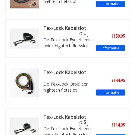
hightech fietsslot
Informatie
set is geschikt voor het
opgebouwd uit
beveiligen van e-bikes,
meerlaags
scooters en
textielcomposiet. Het
bromfietsen.
kabelslot in maat M is
Tex-Lock Kabelslot
ART-2 gecertificeerd en
Textielslot Eyelet L
€159,95
heeft een lengte van
Onyx Black U/X-Lock
De Tex-Lock Eyelet: een
ART-2
120 cm.
uniek hightech fietsslot
Informatie
opgebouwd uit
meerlaags
textielcomposiet. ART-2
gecertificeerd. Deze
Tex-Lock Kabelslot
variant in maat L heeft
Textielslot Orbit
€144,95
een lengte van 160 cm.
Bauhaus Dessau 100
De Tex-Lock Orbit: een
cm - ART-2
De U/X-Lock wordt
hightech fietsslot
Informatie
geleverd met een kleine
opgebouwd uit
en een grotere beugel.
meerlaags
textielcomposiet. Deze
speciale kleurrijke editie
Tex-Lock Kabelslot
van het kabelslot is ART-
Textielslot Eyelet S
€114,95
2 gecertificeerd en heeft
Onyx Black U/X-Lock
De Tex-Lock Eyelet: een
ART-2
een lengte van 100 cm.
uniek hightech fietsslot