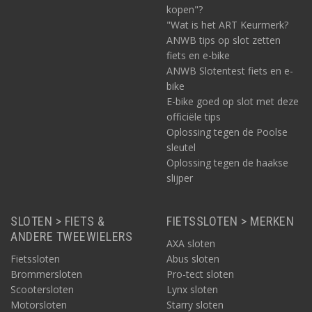
kopen"?
"Wat is het ART Keurmerk?
ANWB tips op slot zetten
fiets en e-bike
ANWB Slotentest fiets en e-
bike
E-bike goed op slot met deze
officiële tips
Oplossing tegen de Poolse
sleutel
Oplossing tegen de haakse
slijper
SLOTEN > FIETS &
FIETSSLOTEN > MERKEN
ANDERE TWEEWIELERS
AXA sloten
Fietssloten
Abus sloten
Brommersloten
Pro-tect sloten
Scootersloten
Lynx sloten
Motorsloten
Starry sloten