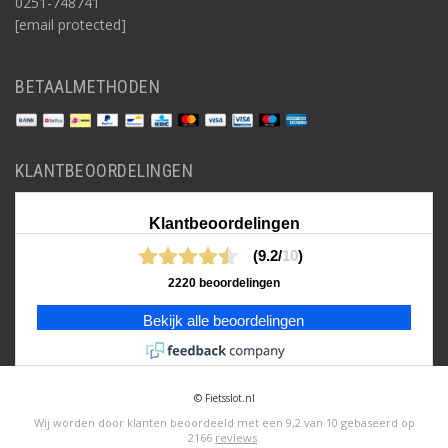
0251-748741
[email protected]
BETAALMETHODEN
KLANTBEOORDELINGEN
Klantbeoordelingen
(9.2/
10
)
2220 beoordelingen
Bekijk alle beoordelingen
© Fietsslot.nl
Wij worden door klanten beoordeeld met een
9,2
van
10
gebaseerd op
2166
reviews
.