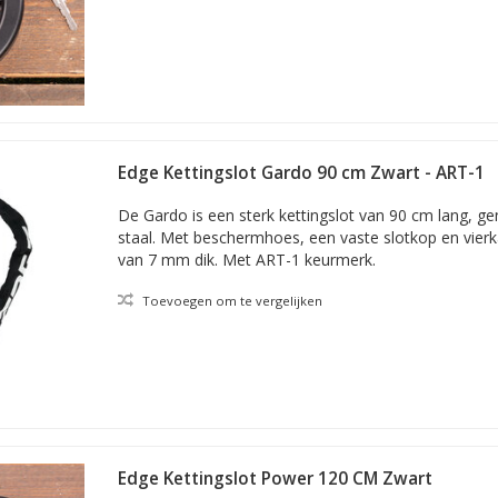
Edge Kettingslot Gardo 90 cm Zwart - ART-1
De Gardo is een sterk kettingslot van 90 cm lang, g
staal. Met beschermhoes, een vaste slotkop en vierk
van 7 mm dik. Met ART-1 keurmerk.
Toevoegen om te vergelijken
Edge Kettingslot Power 120 CM Zwart