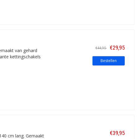
€29,95
€44,95
gemaakt van gehard
ante kettingschakels
Bestellen
€39,95
n 140 cm lang. Gemaakt