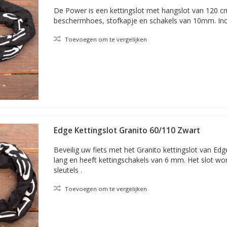
De Power is een kettingslot met hangslot van 120 c
beschermhoes, stofkapje en schakels van 10mm. Inclu
Toevoegen om te vergelijken
Edge Kettingslot Granito 60/110 Zwart
Beveilig uw fiets met het Granito kettingslot van Edge
lang en heeft kettingschakels van 6 mm. Het slot wo
sleutels .
Toevoegen om te vergelijken