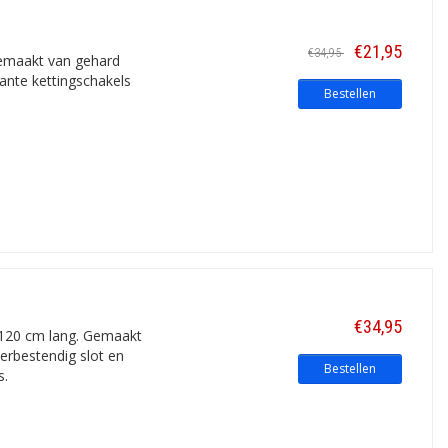
t. Ook voor het op slot kunnen zetten
€21,95
€34,95
gemaakt van gehard
eld om zadel of frame, of een
tasje
ante kettingschakels
Bestellen
 in gebruik.
e, dan kunt u deze ook los bestellen en
 slot bij de hand. En de sleutel: die
, met twee goede sloten altijd paraat.
it. En aan de eventueel riante lengte,
cht van gewicht en kindvriendelijk,
 ze een minder hoge mate van
s er ook mee vastzetten aan
€34,95
n 120 cm lang. Gemaakt
erbestendig slot en
-> deze moeten in overeenstemming zijn
Bestellen
stens zo belangrijk zijn mogelijke
s.
t lak, framehouder, diameter kabel en