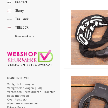
Pro-tect
Starry
Tex-Lock
TRELOCK
Meer merken
KLANTENSERVICE
Veelgestelde vragen
Veelgestelde vragen | FAQ
Verzenden | retourneren | klachten
Betaalmethoden
Over Fietsslot.nl
Algemene voorwaarden
Privacy Policy