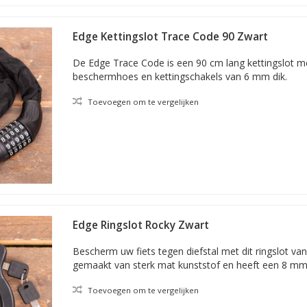
Edge Kettingslot Trace Code 90 Zwart
De Edge Trace Code is een 90 cm lang kettingslot me
beschermhoes en kettingschakels van 6 mm dik.
Toevoegen om te vergelijken
Edge Ringslot Rocky Zwart
Bescherm uw fiets tegen diefstal met dit ringslot va
gemaakt van sterk mat kunststof en heeft een 8 mm 
Toevoegen om te vergelijken