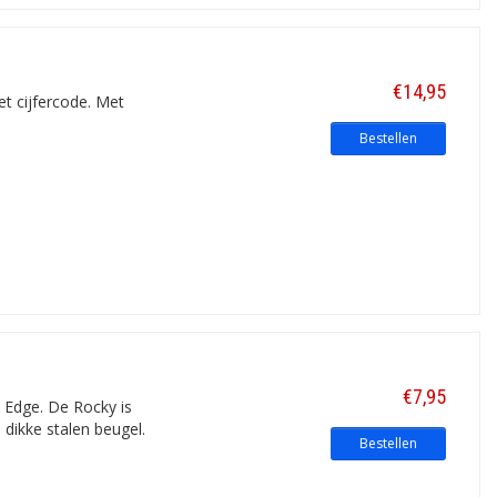
€14,95
t cijfercode. Met
Bestellen
€7,95
n Edge. De Rocky is
dikke stalen beugel.
Bestellen