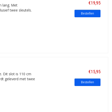
€19,95
m lang. Met
sief twee sleutels.
Bestellen
€15,95
. Dit slot is 110 cm
rdt geleverd met twee
Bestellen