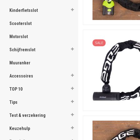
Kinderfietsslot
Scooterslot
Motorslot
SALE
Schijfremslot
Muuranker
Accessoires
TOP 10
Tips
Test & verzekering
Keuzehulp