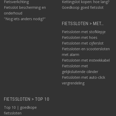
Fietsverlichting
Kettingslot kopen: hoe lang?
Fietsslot bescherming en
Goedkoop goed fietsslot
onderhoud
"Nog iets anders nodig?"
FIETSSLOTEN > MET…
Fietssloten met stofklepje
Fietssloten met hoes
Fietssloten met cijferslot
Fietssloten en scootersloten
met alarm
Fietssloten met insteekkabel
Fietssloten met
gelijksluitende cilinder
Fietssloten met auto-click
vergrendeling
FIETSSLOTEN > TOP 10
Top 10 | goedkope
fietssloten