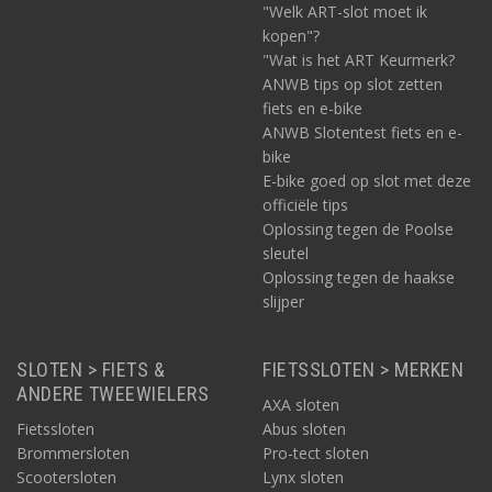
"Welk ART-slot moet ik
kopen"?
Bescherm ook uzelf en uw spullen
"Wat is het ART Keurmerk?
Natuurlijk is het belangrijk dat uw fiets en fietsslot goed
ANWB tips op slot zetten
beschermd zijn tegen slechter weer, maar ook uzelf en uw
fiets en e-bike
spullen verdienen optimale bescherming. Als de zomer eenmaal
ANWB Slotentest fiets en e-
voorbij is, worden de dagen al gauw korter. In het donker bent u
bike
minder goed zichtbaar voor andere weggebruikers en dus
E-bike goed op slot met deze
kwetsbaarder in het verkeer. Een (extra) setje
ledverlichting
komt dus altijd van pas. In onze andere webshop
officiële tips
Fietsparadijs.com
vindt u daarnaast
afdekhoezen
voor over
Oplossing tegen de Poolse
uw
fietskrat
of
fietsmand
en een groot aantal
fietstassen
sleutel
gemaakt van
waterdicht materiaal
. Wilt u ook graag uw zadel
Oplossing tegen de haakse
droog en schoon houden? Bekijk dan eens ook eens onze
slijper
collectie
zadeldekjes
.
SLOTEN > FIETS &
FIETSSLOTEN > MERKEN
ANDERE TWEEWIELERS
AXA sloten
Fietssloten
Abus sloten
Brommersloten
Pro-tect sloten
Scootersloten
Lynx sloten