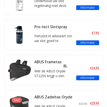
Onderhoud uw slot
het beschermen van uw slot tegen roest en andere
regelmatig met deze
Informatie
boosdoeners zoals stof, vuil en zand of modder. Wel zo handig
vetvrije slotspray van
in de vaak gure herfst- en wintermaanden. Denk er trouwens
het merk AXA, voor
ook aan om uw fietssleutel vuilvrij en droog te houden. Even
jarenlang plezier van uw
goed afvegen is vaak al voldoende.
kettingslot, beugelslot
Pro-tect Slotspray
of kabelslot!
100 ml
€7,95
Fietsslot.nl adviseert om
uw slot goed te
Informatie
onderhouden. Met deze
slotspray van Pro-tect
heeft u jaren langer
plezier van uw
ABUS Frametas
kettingslot, beugelslot
Oryde ST2250 1,8L
€24,95
of kabelslot!
Zwart
Met de ABUS Oryde
ST2250 krijgt u een
Informatie
functionele frametas,
met praktisch interieur,
sleutelhaak en groot
compartiment, ook
Kies voor een kwalitatief goed slot
ABUS Zadeltas Oryde
ideaal voor sommige
Elk slot dat zich in de buitenlucht bevindt, en dat is in principe bij
SALE
ST2100 KF
€29,95
€37,99
fietssloten. Het
elk exemplaar het geval, staat bloot aan allerlei wisselende
Met de ABUS Oryde