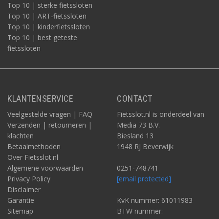
Top 10 | sterke fietssloten
Top 10 | ART-fietssloten
Top 10 | kinderfietssloten
Top 10 | best geteste
fietssloten
KLANTENSERVICE
CONTACT
Veelgestelde vragen | FAQ
Fietsslot.nl is onderdeel van
Verzenden | retourneren |
Media 73 B.V.
klachten
Biesland 13
Betaalmethoden
1948 RJ Beverwijk
Over Fietsslot.nl
Algemene voorwaarden
0251-748741
Privacy Policy
[email protected]
Disclaimer
Garantie
KvK nummer: 61011983
Sitemap
BTW nummer: