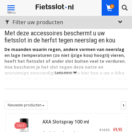
Toggle
0
Menu
navigation
Filter uw producten
Met deze accessoires beschermt u uw
fietsslot in de herfst tegen neerslag en kou
De maanden waarin regen, andere vormen van neerslag
en lage temperaturen (zo niet ijzige kou) hoogtij vieren,
heeft het fietsslot of ander slot buiten veel te verduren.
Hoe bescherm je het slot tegen deze natte en
onstuimige omstandigheden? Lees hier hoe u uw e-bike
Lees meer
slot of ander slot zoals van de gewone fiets of scooter in
optimale conditie kunt houden.
Bescherm uw slot tegen
kou en regen bijvoorbeeld met slotspray.
Nat weer heeft z’n weerslag op uw fiets en dus automatisch ook
Nieuwste producten
1
op uw slot. Een fietsslot is in het najaar dus kwetsbaar. Daarom
raden wij u aan uw slot goed te onderhouden met
slotspray
.
Slotspray houdt de cilinder van uw slot soepel waardoor een
AXA Slotspray 100 ml
SALE
slot langer meegaat en uw fiets dus langer beschermd is tegen
€9,95
€14,95
diefstal. Bovendien werkt een dergelijke spray ook goed tegen