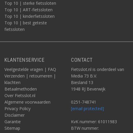
Top 10 | sterke fietssloten
Top 10 | ART-fietssloten
Top 10 | kinderfietssloten
Top 10 | best geteste
fietssloten
KLANTENSERVICE
CONTACT
Veelgestelde vragen | FAQ
Fietsslot.nl is onderdeel van
Verzenden | retourneren |
Media 73 B.V.
klachten
Biesland 13
Betaalmethoden
1948 RJ Beverwijk
Over Fietsslot.nl
Algemene voorwaarden
0251-748741
Privacy Policy
[email protected]
Disclaimer
Garantie
KvK nummer: 61011983
Sitemap
BTW nummer: