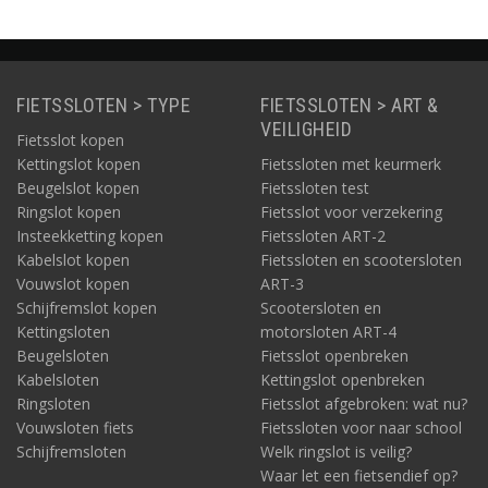
ritsen zijn waterdicht. De
inhoud is 1,2 liter. Een
handige tas voor uw
kettingslot.
FIETSSLOTEN > TYPE
FIETSSLOTEN > ART &
VEILIGHEID
Fietsslot kopen
Kettingslot kopen
Fietssloten met keurmerk
Beugelslot kopen
Fietssloten test
Ringslot kopen
Fietsslot voor verzekering
Insteekketting kopen
Fietssloten ART-2
Kabelslot kopen
Fietssloten en scootersloten
Vouwslot kopen
ART-3
Schijfremslot kopen
Scootersloten en
Kettingsloten
motorsloten ART-4
Beugelsloten
Fietsslot openbreken
Kabelsloten
Kettingslot openbreken
Ringsloten
Fietsslot afgebroken: wat nu?
Vouwsloten fiets
Fietssloten voor naar school
Schijfremsloten
Welk ringslot is veilig?
Waar let een fietsendief op?