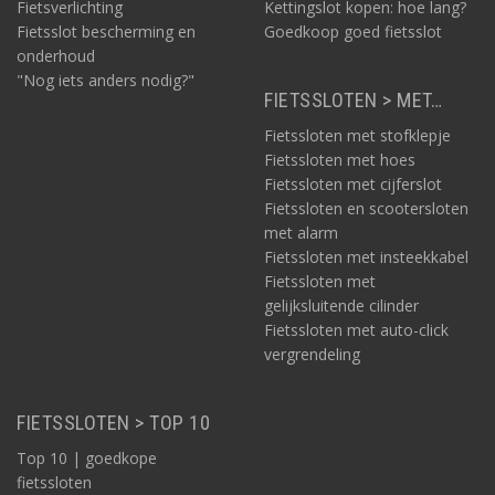
Fietsverlichting
Kettingslot kopen: hoe lang?
Fietsslot bescherming en
Goedkoop goed fietsslot
onderhoud
"Nog iets anders nodig?"
FIETSSLOTEN > MET…
Fietssloten met stofklepje
Fietssloten met hoes
Fietssloten met cijferslot
Fietssloten en scootersloten
met alarm
Fietssloten met insteekkabel
Fietssloten met
gelijksluitende cilinder
Fietssloten met auto-click
vergrendeling
FIETSSLOTEN > TOP 10
Top 10 | goedkope
fietssloten