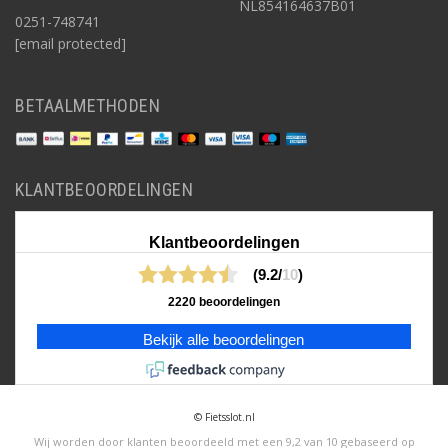
NL854164637B01
0251-748741
[email protected]
BETAALMETHODEN
KLANTBEOORDELINGEN
Klantbeoordelingen
(9.2/
10
)
2220 beoordelingen
Bekijk alle beoordelingen
© Fietsslot.nl
Wij worden door klanten beoordeeld met een
9,2
van
10
gebaseerd op