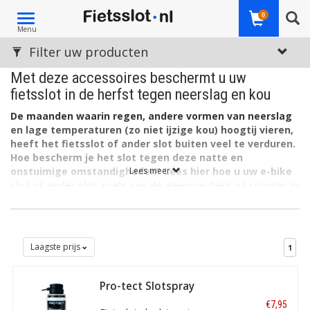
Toggle
0
Menu
navigation
Filter uw producten
Met deze accessoires beschermt u uw
fietsslot in de herfst tegen neerslag en kou
De maanden waarin regen, andere vormen van neerslag
en lage temperaturen (zo niet ijzige kou) hoogtij vieren,
heeft het fietsslot of ander slot buiten veel te verduren.
Hoe bescherm je het slot tegen deze natte en
onstuimige omstandigheden? Lees hier hoe u uw e-bike
Lees meer
slot of ander slot zoals van de gewone fiets of scooter in
optimale conditie kunt houden.
Bescherm uw slot tegen
kou en regen bijvoorbeeld met slotspray.
Nat weer heeft z’n weerslag op uw fiets en dus automatisch ook
Laagste prijs
1
op uw slot. Een fietsslot is in het najaar dus kwetsbaar. Daarom
raden wij u aan uw slot goed te onderhouden met
slotspray
.
Slotspray houdt de cilinder van uw slot soepel waardoor een
Pro-tect Slotspray
slot langer meegaat en uw fiets dus langer beschermd is tegen
100 ml
€7,95
diefstal. Bovendien werkt een dergelijke spray ook goed tegen