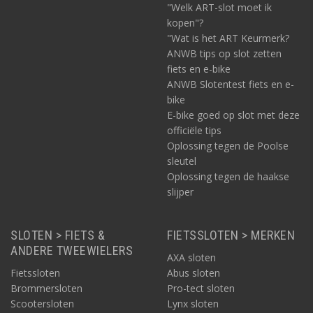
"Welk ART-slot moet ik
kopen"?
Bescherm ook uzelf en uw spullen
"Wat is het ART Keurmerk?
Natuurlijk is het belangrijk dat uw fiets en fietsslot goed
ANWB tips op slot zetten
beschermd zijn tegen slechter weer, maar ook uzelf en uw
fiets en e-bike
spullen verdienen optimale bescherming. Als de zomer eenmaal
ANWB Slotentest fiets en e-
voorbij is, worden de dagen al gauw korter. In het donker bent u
bike
minder goed zichtbaar voor andere weggebruikers en dus
E-bike goed op slot met deze
kwetsbaarder in het verkeer. Een (extra) setje
ledverlichting
komt dus altijd van pas. In onze andere webshop
officiële tips
Fietsparadijs.com
vindt u daarnaast
afdekhoezen
voor over
Oplossing tegen de Poolse
uw
fietskrat
of
fietsmand
en een groot aantal
fietstassen
sleutel
gemaakt van
waterdicht materiaal
. Wilt u ook graag uw zadel
Oplossing tegen de haakse
droog en schoon houden? Bekijk dan eens ook eens onze
slijper
collectie
zadeldekjes
.
SLOTEN > FIETS &
FIETSSLOTEN > MERKEN
ANDERE TWEEWIELERS
AXA sloten
Fietssloten
Abus sloten
Brommersloten
Pro-tect sloten
Scootersloten
Lynx sloten