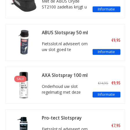
Met de ABUS Oryde
het beschermen van uw slot tegen roest en andere
ST2100 zadeltas krijgt u
Informatie
boosdoeners zoals stof, vuil en zand of modder. Wel zo handig
een zeer functionele tas
in de vaak gure herfst- en wintermaanden. Denk er trouwens
voorzien van meerdere
ook aan om uw fietssleutel vuilvrij en droog te houden. Even
goed doordachte
goed afvegen is vaak al voldoende.
vakken. Het
ABUS Slotspray 50 ml
hoogwaardige materiaal
€9,95
is waterafstotend en de
Fietsslot.nl adviseert om
ritsen zijn waterdicht. De
uw slot goed te
Informatie
inhoud is 1,2 liter. Een
onderhouden. Met de
handige tas voor uw
slotspray van ABUS
kettingslot.
heeft u jaren langer
plezier van uw
AXA Slotspray 100 ml
kettingslot, beugelslot
SALE
€9,95
€14,95
of kabelslot!
Onderhoud uw slot
regelmatig met deze
Informatie
vetvrije slotspray van
het merk AXA, voor
jarenlang plezier van uw
kettingslot, beugelslot
Kies voor een kwalitatief goed slot
Pro-tect Slotspray
of kabelslot!
Elk slot dat zich in de buitenlucht bevindt, en dat is in principe bij
100 ml
€7,95
elk exemplaar het geval, staat bloot aan allerlei wisselende
Fietsslot.nl adviseert om