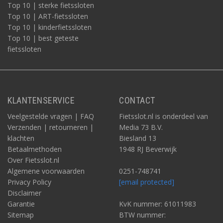
Top 10 | sterke fietssloten
Top 10 | ART-fietssloten
Top 10 | kinderfietssloten
Top 10 | best geteste
fietssloten
KLANTENSERVICE
CONTACT
Veelgestelde vragen | FAQ
Fietsslot.nl is onderdeel van
Verzenden | retourneren |
Media 73 B.V.
klachten
Biesland 13
Betaalmethoden
1948 RJ Beverwijk
Over Fietsslot.nl
Algemene voorwaarden
0251-748741
Privacy Policy
[email protected]
Disclaimer
Garantie
KvK nummer: 61011983
Sitemap
BTW nummer: