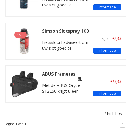
weersomstandigheden. Ook de kwalitatief hoogwaardige sloten
uw slot goed te
Informatie
zijn dus vatbaar voor wisselende weersinvloeden. Maar deze
onderhouden. Met deze
sloten zijn doorgaans wel ontworpen met net wat meer
slotspray van Pro-tect
aandacht voor design en kwaliteit, waardoor ze langer
heeft u jaren langer
meekunnen. Een kettingslot van
ABUS
of van
AXA
bijvoorbeeld,
plezier van uw
Simson Slotspray 100
is supersterk, robuust en hoogwaardig afgewerkt. Daarnaast
kettingslot, beugelslot
SALE
ml
zijn er fietssloten, zoals de
ABUS Cherto
, die voorzien zijn van
€8,95
€9,95
of kabelslot!
Fietsslot.nl adviseert om
een afdekkapje voor de cilinder van het slot. Deze biedt extra
uw slot goed te
bescherming tegen regen en vuil. Voor extra bescherming van
Informatie
onderhouden. Met de
de cilinder raden we wel altijd aan om ook slotspray te
slotspray van Simson
gebruiken.
heeft u jaren langer
Tasje voor uw fietsslot
plezier van uw
ABUS Frametas
Maakt u voor het op slot zetten van uw fiets gebruik van een
kettingslot, beugelslot
Oryde ST2250 1,8L
€24,95
kettingslot
? Een kettingslot kunt u perfect beschermen tegen
of kabelslot!
Zwart
Met de ABUS Oryde
kou en neerslag door deze op te bergen in een zogenaamde
ST2250 krijgt u een
Informatie
slotfietstas
. Bovendien is een dergelijk tasje ideaal voor het
functionele frametas,
vervoeren van een kettingslot, aangezien deze doorgaans toch
met praktisch interieur,
wat zwaar en lastig mee te nemen zijn. Een slotfietstasje
sleutelhaak en groot
bevestigt u aan uw frame of onder uw zadel waardoor deze
*Incl. btw
compartiment, ook
tijdens het fietsen niet in de weg zit.
ideaal voor sommige
Pagina 1 van 1
1
fietssloten. Het