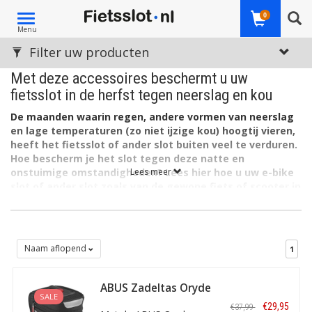
Toggle
0
Menu
navigation
Filter uw producten
Met deze accessoires beschermt u uw
fietsslot in de herfst tegen neerslag en kou
De maanden waarin regen, andere vormen van neerslag
en lage temperaturen (zo niet ijzige kou) hoogtij vieren,
heeft het fietsslot of ander slot buiten veel te verduren.
Hoe bescherm je het slot tegen deze natte en
onstuimige omstandigheden? Lees hier hoe u uw e-bike
Lees meer
slot of ander slot zoals van de gewone fiets of scooter in
optimale conditie kunt houden.
Bescherm uw slot tegen
kou en regen bijvoorbeeld met slotspray.
Nat weer heeft z’n weerslag op uw fiets en dus automatisch ook
Naam aflopend
1
op uw slot. Een fietsslot is in het najaar dus kwetsbaar. Daarom
raden wij u aan uw slot goed te onderhouden met
slotspray
.
Slotspray houdt de cilinder van uw slot soepel waardoor een
ABUS Zadeltas Oryde
SALE
slot langer meegaat en uw fiets dus langer beschermd is tegen
ST2100 KF
€29,95
€37,99
diefstal. Bovendien werkt een dergelijke spray ook goed tegen