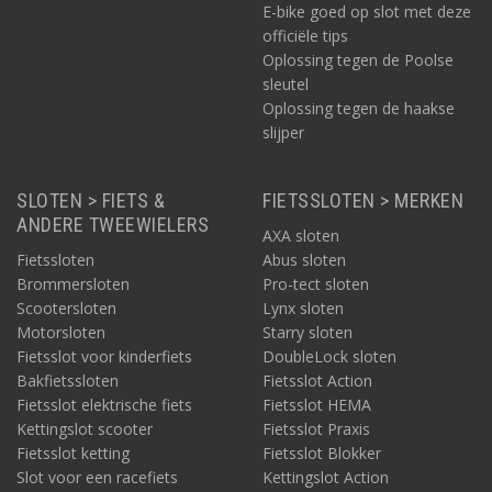
nieuw kettingslot of beugelslot? Voor een fiets of e-bike geldt bij
E-bike goed op slot met deze
een ketting of beugel in principe dat klasse ART-3 het hoogst
officiële tips
toepasbare ART-beveiligingsniveau is. Dit heeft te maken met
Oplossing tegen de Poolse
het gewicht: een ART-4 slot is namelijk veel zwaarder en voor
sleutel
een (elektrische) fiets al gauw te zwaar. Wil je meer advies? Lees
Oplossing tegen de haakse
de beschrijvingen van onze sloten of bel of mail ons voor meer
slijper
informatie.
SLOTEN > FIETS &
FIETSSLOTEN > MERKEN
ANDERE TWEEWIELERS
AXA sloten
Fietssloten
Abus sloten
Brommersloten
Pro-tect sloten
Scootersloten
Lynx sloten
Motorsloten
Starry sloten
Fietsslot voor kinderfiets
DoubleLock sloten
Bakfietssloten
Fietsslot Action
Fietsslot elektrische fiets
Fietsslot HEMA
Kettingslot scooter
Fietsslot Praxis
Fietsslot ketting
Fietsslot Blokker
Slot voor een racefiets
Kettingslot Action