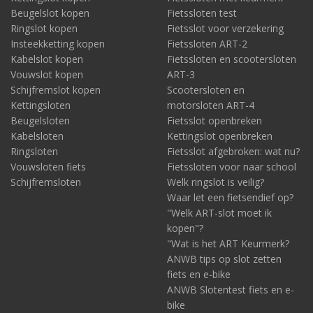
Beugelslot kopen
Fietssloten test
Ringslot kopen
Fietsslot voor verzekering
Insteekketting kopen
Fietssloten ART-2
Kabelslot kopen
Fietssloten en scootersloten
Vouwslot kopen
ART-3
Schijfremslot kopen
Scootersloten en
Kettingsloten
motorsloten ART-4
Beugelsloten
Fietsslot openbreken
Kabelsloten
Kettingslot openbreken
Ringsloten
Fietsslot afgebroken: wat nu?
Vouwsloten fiets
Fietssloten voor naar school
Schijfremsloten
Welk ringslot is veilig?
Waar let een fietsendief op?
Laat het niet jouw dure fiets zijn...
Voor dit laatste geldt: zeker niet als hij of zij met een zogeheten
"Welk ART-slot moet ik
Poolse sleutelmethode veel makkelijker een andere dure fiets
kopen"?
weg kan grissen. Laat dat niet de jouwe zijn. En neem de drie
"Wat is het ART Keurmerk?
oplossingen tegen diefstal via de Poolse sleutel (ART-2 ringslot,
ANWB tips op slot zetten
gecombineerd met een kettingslot of beugelslot, en altijd
fiets en e-bike
ergens aan vastgezet) ter harte.
ANWB Slotentest fiets en e-
Koop hier je nieuwe ART-2 ringslot.
Zoek je alleen nog een
bike