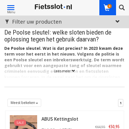
Toggle
0
Menu
navigation
Filter uw producten
De Poolse sleutel: welke sloten bieden de
oplossing tegen het gebruik daarvan?
De Poolse sleutel. Wat is dat precies? In 2023 kwam deze
term voor het eerst in het nieuws. Volgens de politie is
een Poolse sleutel een inbrekerswerktuig. De term wordt
gebruikt voor een aangepaste tang of sleutel waarmee
criminelen eenvoudig e-bike sloten en fietssloten
Lees meer
kunnen forceren. In de regel gaat het om de ringsloten.
In tegenstelling tot de reguliere verstelbare moersleutel (waar de
term 'Poolse sleutel' ook voor wordt gebruikt), verwijst de
Poolse sleutel in deze context naar gereedschap dat is
aangepast om diefstal te vergemakkelijken.
Meest bekeken
1
Hoe werkt een Poolse sleutel bij diefstal?
ABUS Kettingslot
SALE
Criminelen gebruiken de Poolse sleutel vaak op de volgende
Iven Chain 8210
€50,95
€64,95
110cm ART-2