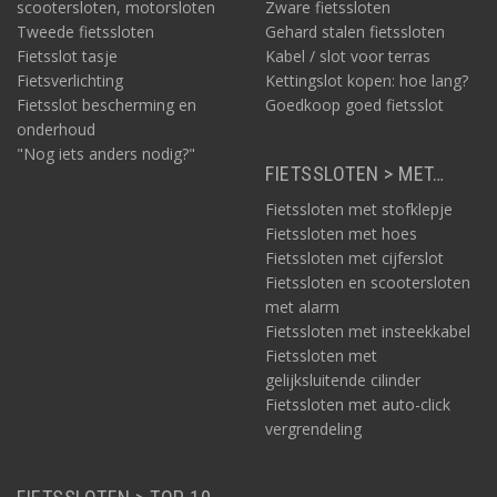
scootersloten, motorsloten
Zware fietssloten
Tweede fietssloten
Gehard stalen fietssloten
Fietsslot tasje
Kabel / slot voor terras
Fietsverlichting
Kettingslot kopen: hoe lang?
Fietsslot bescherming en
Goedkoop goed fietsslot
onderhoud
"Nog iets anders nodig?"
FIETSSLOTEN > MET…
Fietssloten met stofklepje
Fietssloten met hoes
Fietssloten met cijferslot
Fietssloten en scootersloten
met alarm
Fietssloten met insteekkabel
Fietssloten met
gelijksluitende cilinder
Fietssloten met auto-click
vergrendeling