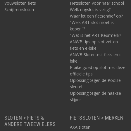
Vouwsloten fiets
Fietssloten voor naar school
Schijfremsloten
Welk ringslot is veilig?
Waar let een fietsendief op?
"Welk ART-slot moet ik
kopen"?
"Wat is het ART Keurmerk?
ANWB tips op slot zetten
fiets en e-bike
ANWB Slotentest fiets en e-
bike
E-bike goed op slot met deze
officiële tips
Oplossing tegen de Poolse
sleutel
Oplossing tegen de haakse
slijper
SLOTEN > FIETS &
FIETSSLOTEN > MERKEN
ANDERE TWEEWIELERS
AXA sloten