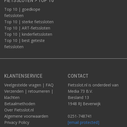
FIETSSLOTEN > TOP 10
Top 10 | goedkope
fietssloten
Top 10 | sterke fietssloten
Top 10 | ART-fietssloten
Top 10 | kinderfietssloten
Top 10 | best geteste
fietssloten
KLANTENSERVICE
CONTACT
Veelgestelde vragen | FAQ
Fietsslot.nl is onderdeel van
Verzenden | retourneren |
Media 73 B.V.
klachten
Biesland 13
Betaalmethoden
1948 RJ Beverwijk
Over Fietsslot.nl
Algemene voorwaarden
0251-748741
Privacy Policy
[email protected]