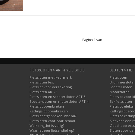
Pagina 1 van 1
FIETSSLOTEN > ART & VEILIGHEID
SLOTEN > FIET
Fietssloten met keurmerk
Fietssloten
Fietssloten test
Brommerslote
Fietsslot voor verzekering
Scootersloten
Fietssloten ART-2
Motorsloten
Fietssloten en scootersloten ART-3
Fietsslot voor k
Scootersloten en motorsloten ART-4
Bakfietssloten
Fietsslot openbreken
Fietsslot elektri
Kettingslot openbreken
Kettingslot sco
Fietsslot afgebroken: wat nu?
Fietsslot ketting
Fietssloten voor naar school
Slot voor een r
Welk ringslot is veilig?
Goedkoop extra 
Waar let een fietsendief op?
Sloten voor de 