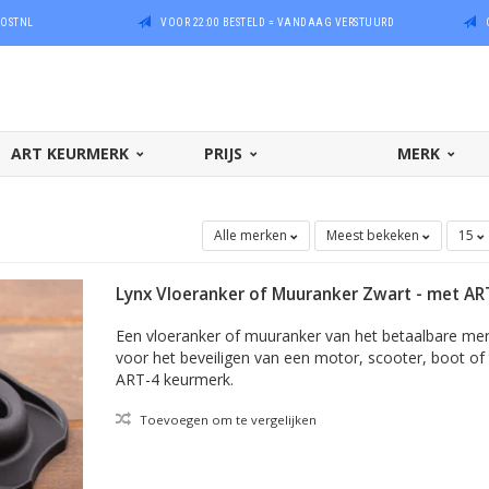
POSTNL
VOOR 22:00 BESTELD = VANDAAG VERSTUURD
ART KEURMERK
PRIJS
MERK
Alle merken
Meest bekeken
15
Lynx Vloeranker of Muuranker Zwart - met A
Een vloeranker of muuranker van het betaalbare mer
voor het beveiligen van een motor, scooter, boot o
ART-4 keurmerk.
Toevoegen om te vergelijken