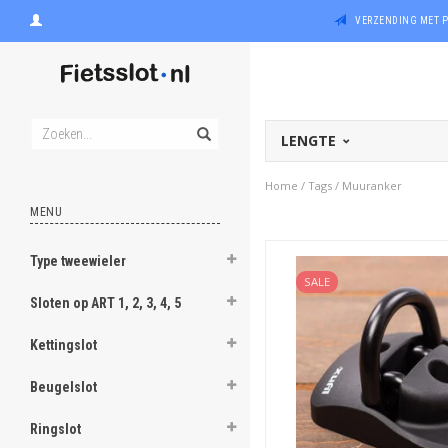
VERZENDING MET 
LENGTE
Home
/
Tags
/
Muuranker
MENU
Type tweewieler
SALE
Sloten op ART 1, 2, 3, 4, 5
Kettingslot
Beugelslot
Ringslot