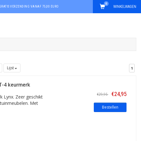
0
WINKELWAGEN
GRATIS VERZENDING VANAF 75,00 EURO
Lijst
1
RT-4 keurmerk
€24,95
€29,95
k Lynx. Zeer geschikt
f tuinmeubelen. Met
Bestellen