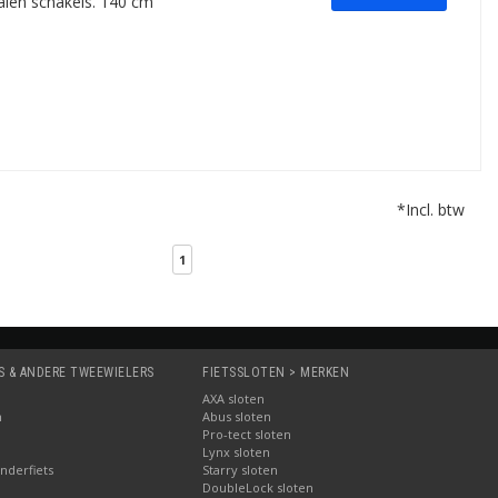
alen schakels. 140 cm
*Incl. btw
1
S & ANDERE TWEEWIELERS
FIETSSLOTEN > MERKEN
AXA sloten
n
Abus sloten
Pro-tect sloten
Lynx sloten
inderfiets
Starry sloten
DoubleLock sloten