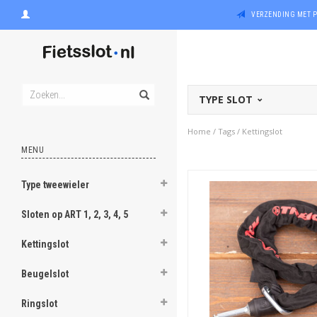
VERZENDING MET 
TYPE SLOT
Home
/
Tags
/
Kettingslot
MENU
Type tweewieler
Sloten op ART 1, 2, 3, 4, 5
Kettingslot
Beugelslot
Ringslot