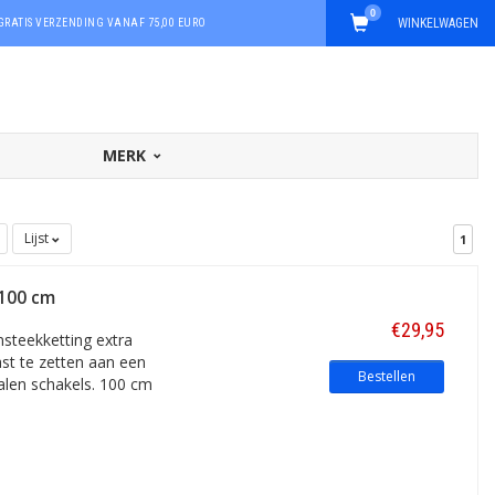
0
WINKELWAGEN
GRATIS VERZENDING VANAF 75,00 EURO
MERK
Lijst
1
 100 cm
€29,95
steekketting extra
st te zetten aan een
Bestellen
alen schakels. 100 cm