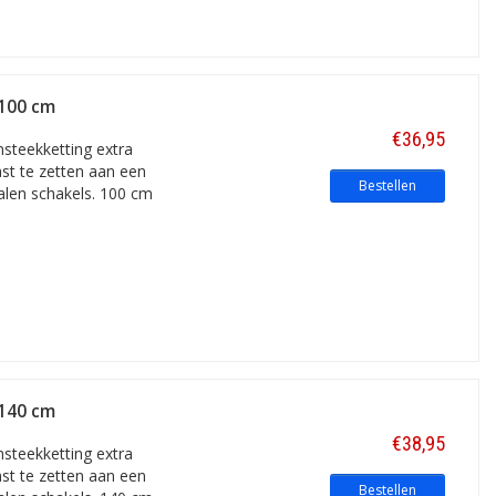
 100 cm
€36,95
steekketting extra
st te zetten aan een
Bestellen
alen schakels. 100 cm
 140 cm
€38,95
steekketting extra
st te zetten aan een
Bestellen