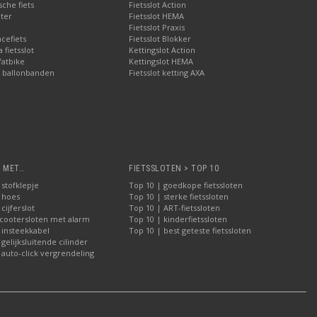
sche fiets
Fietsslot Action
oter
Fietsslot HEMA
Fietsslot Praxis
acefiets
Fietsslot Blokker
fietsslot
Kettingslot Action
fatbike
Kettingslot HEMA
r ballonbanden
Fietsslot ketting AXA
> MET…
FIETSSLOTEN > TOP 10
 stofklepje
Top 10 | goedkope fietssloten
 hoes
Top 10 | sterke fietssloten
cijferslot
Top 10 | ART-fietssloten
scootersloten met alarm
Top 10 | kinderfietssloten
 insteekkabel
Top 10 | best geteste fietssloten
gelijksluitende cilinder
 auto-click vergrendeling