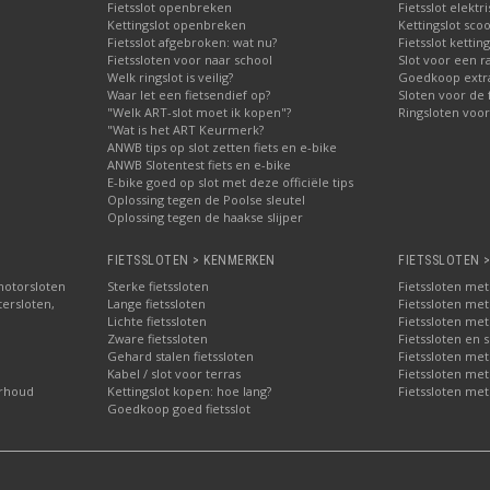
Fietsslot openbreken
Fietsslot elektri
Kettingslot openbreken
Kettingslot sco
Fietsslot afgebroken: wat nu?
Fietsslot ketting
Fietssloten voor naar school
Slot voor een r
Welk ringslot is veilig?
Goedkoop extra 
Waar let een fietsendief op?
Sloten voor de 
"Welk ART-slot moet ik kopen"?
Ringsloten voo
"Wat is het ART Keurmerk?
ANWB tips op slot zetten fiets en e-bike
ANWB Slotentest fiets en e-bike
E-bike goed op slot met deze officiële tips
Oplossing tegen de Poolse sleutel
Oplossing tegen de haakse slijper
FIETSSLOTEN > KENMERKEN
FIETSSLOTEN 
motorsloten
Sterke fietssloten
Fietssloten met
tersloten,
Lange fietssloten
Fietssloten met
Lichte fietssloten
Fietssloten met 
Zware fietssloten
Fietssloten en 
Gehard stalen fietssloten
Fietssloten met
Kabel / slot voor terras
Fietssloten met 
erhoud
Kettingslot kopen: hoe lang?
Fietssloten met
Goedkoop goed fietsslot