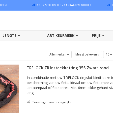
POSTNL
VOOR 22:00 BESTELD = VANDAAG VERSTUURD
LENGTE
ART KEURMERK
PRIJS
Alle merken
Meest bekeken
15
TRELOCK ZR Insteekketting 355 Zwart-rood -
In combinatie met uw TRELOCK ringslot biedt deze in
bescherming van uw fiets. Ideaal om uw fiets mee va
lantaarnpaal of fietsenrek. Met 6mm dikke gehard st
lang.
Toevoegen om te vergelijken