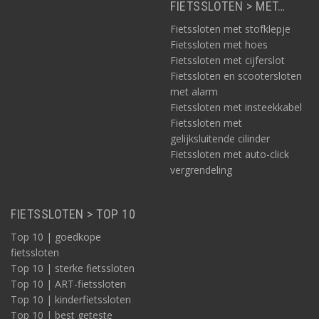
FIETSSLOTEN > MET…
Fietssloten met stofklepje
Fietssloten met hoes
Fietssloten met cijferslot
Fietssloten en scootersloten
met alarm
Fietssloten met insteekkabel
Fietssloten met
gelijksluitende cilinder
Fietssloten met auto-click
vergrendeling
FIETSSLOTEN > TOP 10
Top 10 | goedkope
fietssloten
Top 10 | sterke fietssloten
Top 10 | ART-fietssloten
Top 10 | kinderfietssloten
Top 10 | best geteste