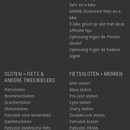
fiets en e-bike
ANWB Slotentest fiets en e-
bike
E-bike goed op slot met deze
officiële tips
Oplossing tegen de Poolse
sleutel
Oplossing tegen de haakse
slijper
SLOTEN > FIETS &
FIETSSLOTEN > MERKEN
ANDERE TWEEWIELERS
AXA sloten
Fietssloten
Abus sloten
Brommersloten
Pro-tect sloten
Scootersloten
Lynx sloten
Motorsloten
Starry sloten
Fietsslot voor kinderfiets
DoubleLock sloten
Bakfietssloten
Fietsslot Action
Fietsslot elektrische fiets
Fietsslot HEMA