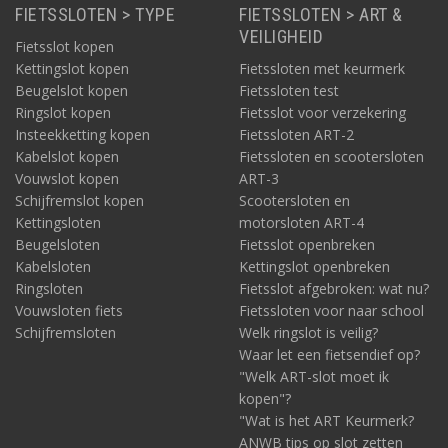
FIETSSLOTEN > TYPE
FIETSSLOTEN > ART &
VEILIGHEID
Fietsslot kopen
Kettingslot kopen
Fietssloten met keurmerk
Beugelslot kopen
Fietssloten test
Ringslot kopen
Fietsslot voor verzekering
Insteekketting kopen
Fietssloten ART-2
Kabelslot kopen
Fietssloten en scootersloten
Vouwslot kopen
ART-3
Schijfremslot kopen
Scootersloten en
Kettingsloten
motorsloten ART-4
Beugelsloten
Fietsslot openbreken
Kabelsloten
Kettingslot openbreken
Ringsloten
Fietsslot afgebroken: wat nu?
Vouwsloten fiets
Fietssloten voor naar school
Schijfremsloten
Welk ringslot is veilig?
Waar let een fietsendief op?
"Welk ART-slot moet ik
kopen"?
"Wat is het ART Keurmerk?
ANWB tips op slot zetten