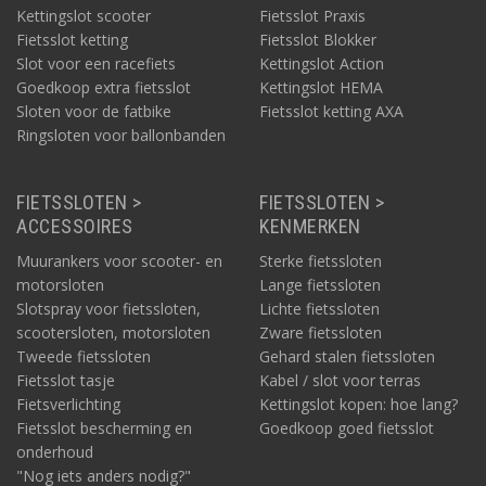
Kettingslot scooter
Fietsslot Praxis
Fietsslot ketting
Fietsslot Blokker
Slot voor een racefiets
Kettingslot Action
Goedkoop extra fietsslot
Kettingslot HEMA
Sloten voor de fatbike
Fietsslot ketting AXA
Ringsloten voor ballonbanden
FIETSSLOTEN >
FIETSSLOTEN >
ACCESSOIRES
KENMERKEN
Muurankers voor scooter- en
Sterke fietssloten
motorsloten
Lange fietssloten
Slotspray voor fietssloten,
Lichte fietssloten
scootersloten, motorsloten
Zware fietssloten
Tweede fietssloten
Gehard stalen fietssloten
Fietsslot tasje
Kabel / slot voor terras
Fietsverlichting
Kettingslot kopen: hoe lang?
Fietsslot bescherming en
Goedkoop goed fietsslot
onderhoud
"Nog iets anders nodig?"