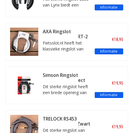
een insteekketting.
van Lynx biedt een
Informatie
goede bescherming
Voor veel fietsen is een
ART-2 ringslot
een goede keuze. De
tegen diefstal en heeft
juiste ART-classificatie
hangt af van de waarde van de fiets
een ART-2 keurmerk.
en eventuele
verzekeringseisen
. Controleer altijd de
Het slot is gemaakt van
AXA Ringslot
polisvoorwaarden!
gehard staal en is ook te
Defender met ART-2
€18,95
gebruiken met een
keurmerk
Fietsslot.nl heeft het
3 | Gebruik óók een ander, tweede fietsslot
(zwart/zilver)
insteekketting.
klassieke ringslot van
Informatie
Een ringslot blokkeert het achterwiel, maar zet de fiets niet vast
AXA altijd voorradig èn
aan een object. Daardoor kan een dief de fiets optillen en op
scherp geprijsd! U kunt
een andere locatie proberen het slot open te breken.
bij ons achteraf betalen.
Eenvoudige bevestiging
Daarom adviseren wij een
ringslot altijd te combineren
met
Simson Ringslot
op het achterframe.
Universeel Connect
een
kettingslot
of
beugelslot
. Hiermee bevestigt u het frame aan
€19,95
Geen
Zwart - ART-2
een fietsenrek, paal, hek of ander vast object.
Dit sterke ringslot heeft
keurmerk
bevestigingsmateriaal
een brede opening van
Informatie
Een combinatie van
twee verschillende slottypen
verhoogt
meegeleverd.
72 millimeter. Het slot is
de beveiliging aanzienlijk. Een dief heeft meer tijd, meer
ook geschikt voor
gereedschap en vaak meerdere technieken nodig om beide
gebruik met een extra
sloten te forceren.
insteekslot. Het ringslot
TRELOCK RS453
Lees meer over de voordelen van een tweede fietsslot
en vind
van het merk Simson
Ringslot Ballon Zwart
€19,95
daar mooie aanbiedingen!
heeft het ART-2
- Zonder bevestiging
Dit sterke ringslot van