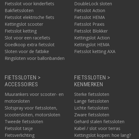
Heb ik een ART-ringslot nodig voor mijn
Fietsslot voor kinderfiets
DoubleLock sloten
fietsverzekering?
Bakfietssloten
Fietsslot Action
Fietsslot elektrische fiets
Fietsslot HEMA
Kettingslot scooter
Fietsslot Praxis
Past ieder ringslot op iedere fiets?
Fietsslot ketting
Fietsslot Blokker
Slot voor een racefiets
Kettingslot Action
Goedkoop extra fietsslot
Kettingslot HEMA
Kan ik zelf een ringslot monteren?
Sloten voor de fatbike
Fietsslot ketting AXA
Ringsloten voor ballonbanden
Wat is het verschil tussen een ringslot en een
kettingslot?
FIETSSLOTEN >
FIETSSLOTEN >
ACCESSOIRES
KENMERKEN
Muurankers voor scooter- en
Sterke fietssloten
motorsloten
Lange fietssloten
Slotspray voor fietssloten,
Lichte fietssloten
scootersloten, motorsloten
Zware fietssloten
Tweede fietssloten
Gehard stalen fietssloten
Fietsslot tasje
Kabel / slot voor terras
Fietsverlichting
Kettingslot kopen: hoe lang?