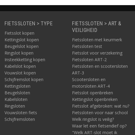
te maken.
FIETSSLOTEN > TYPE
FIETSSLOTEN > ART &
VEILIGHEID
Fietsslot kopen
Kettingslot kopen
Fietssloten met keurmerk
Beugelslot kopen
Fietssloten test
Ringslot kopen
Fietsslot voor verzekering
Insteekketting kopen
Fietssloten ART-2
Kabelslot kopen
Fietssloten en scootersloten
Vouwslot kopen
ART-3
7 | Het ringslot monteren: hoe?
Schijfremslot kopen
Scootersloten en
Veel fietsen hebben bevestigingspunten op het frame waarop
Kettingsloten
motorsloten ART-4
een ringslot direct kan worden gemonteerd. Is dat niet het
Beugelsloten
Fietsslot openbreken
geval? Gebruik dan een
universele bevestigingsset
of
Kabelsloten
Kettingslot openbreken
montagebeugels
. Voor losse montagematerialen: zie onze
Ringsloten
Fietsslot afgebroken: wat nu?
montage-adapters en accessoires
. Een universele
Vouwsloten fiets
Fietssloten voor naar school
bevestigingsset bestaat vaak uit een beugel met daaraan een
Schijfremsloten
Welk ringslot is veilig?
soort tiewraps.
Waar let een fietsendief op?
plaats de beugel in de daarvoor bestemde ruimte links en
"Welk ART-slot moet ik
rechts - ter hoogte van het midden van het slot;