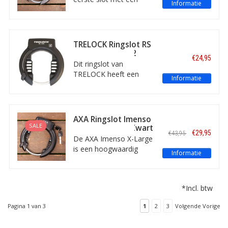
kinderfiets;
Informatie
volledig rondom gelast
hybride fiets;
stalen slothuis. De
fiets met ballonbanden.
Victory is 4x sterker dan
Voor transportfietsen, cruisers, sommige e-bikes en (andere)
traditionele ringsloten.
TRELOCK Ringslot RS
fietsen met
brede banden
bestaan er
speciale ringsloten
430 Zwart ART-2
met extra brede opening. Zo blijft er voldoende ruimte tussen
€24,95
Dit ringslot van
de band en het slot.
Bekijk ringsloten voor fietsen met brede
TRELOCK heeft een
banden.
Informatie
ART-2 keurmerk en
biedt een prima
6 | Waar op letten bij het kopen van een ringslot?
beveiliging tegen
Let onder meer op:
fietsdiefstal. De beugel
AXA Ringslot Imenso
is gemaakt van gehard
SALE
X-Large 92mm Zwart
het ART-keurmerk;
€29,95
€43,95
staal. Ook geschikt voor
ART-2 keurmerk
De AXA Imenso X-Large
geschiktheid voor een insteekketting;
fietsen met brede
is een hoogwaardig
de breedte van het slot voor uw banden;
Informatie
transportbanden en met
ringslot met een extra
extra bescherming van de cilinder tegen vuil en vocht;
plug-in functie.
brede opening voor o.a.
een beschermende coating tegen beschadiging van het
ballonbanden.
frame;
*Incl. btw
Daarnaast kunt u een
het aantal meegeleverde sleutels.
extra insteekslot
Veel ringsloten hebben bovendien een cilinder met extra
Pagina 1 van 3
1
2
3
Volgende Vorige
gebruiken om uw fiets
bescherming tegen boren, slag- en manipulatietechnieken.
aan een vast object vast