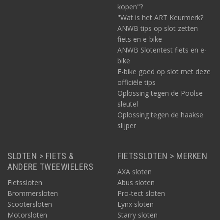
kopen"?
doe de tiewraps door de beugel, om de buis aan het
"Wat is het ART Keurmerk?
frame en daarna weer terug in het slot;
ANWB tips op slot zetten
de laatste stap: schroef het geheel vast.
fiets en e-bike
8 | Ringsloten van bekende merken
ANWB Slotentest fiets en e-
bike
Fietsslot.nl heeft ringsloten van onder andere
ABUS
,
AXA
,
Pro-
E-bike goed op slot met deze
tect
,
Edge
,
Falkx
,
Lynx
,
Starry
en
TRELOCK
. Er zijn
officiële tips
uitvoeringen in de brede range van prijsklassen, kleuren en
Oplossing tegen de Poolse
beveiligingsniveaus, met én zonder de mogelijkheid voor een
insteekketting.
sleutel
Oplossing tegen de haakse
slijper
9 | Veelgestelde vragen over ringsloten
SLOTEN > FIETS &
FIETSSLOTEN > MERKEN
Is een ringslot voldoende om mijn fiets te
beveiligen?
ANDERE TWEEWIELERS
AXA sloten
Fietssloten
Abus sloten
Brommersloten
Pro-tect sloten
Wat is een ringslot met insteekketting?
Scootersloten
Lynx sloten
Motorsloten
Starry sloten