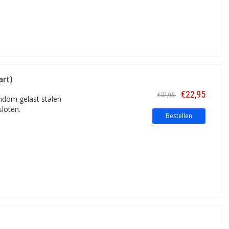
art)
€22,95
€37,95
ondom gelast stalen
sloten.
teerd. Is dat niet het geval? Gebruik
Bestellen
ie onze
montage-adapters en
iewraps.
n van het slot;
;
en
TRELOCK
. Er zijn uitvoeringen in de
een insteekketting.