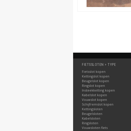
FIETSSLOTEN > TYPE
Fietsslot kopen
Kettingslot kopen
Beugelslot kopen
Ringslot kopen
Insteekketting kopen
Kabelslot kopen
Vouwslot kopen
Schijfremslot kopen
Kettingsloten
Beugelsloten
Kabelsloten
Ringsloten
Vouwsloten fiets