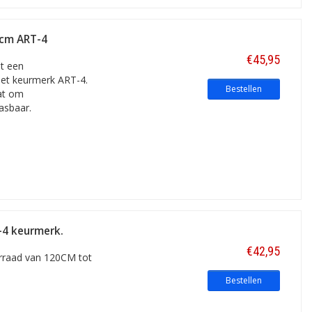
0 cm ART-4
€45,95
et een
 Met keurmerk ART-4.
Bestellen
aat om
asbaar.
-4 keurmerk.
€42,95
oorraad van 120CM tot
Bestellen