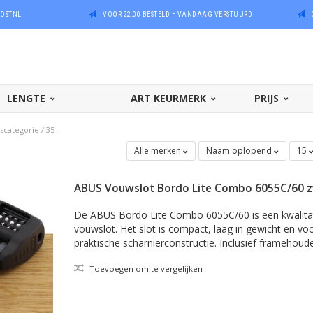
POSTNL
VOOR 22:00 BESTELD = VANDAAG VERSTUURD
LENGTE
ART KEURMERK
PRIJS
jscategorie
/
35-
Alle merken
Naam oplopend
15
ABUS Vouwslot Bordo Lite Combo 6055C/60 
De ABUS Bordo Lite Combo 6055C/60 is een kwalita
vouwslot. Het slot is compact, laag in gewicht en vo
praktische scharnierconstructie. Inclusief framehoude
Toevoegen om te vergelijken