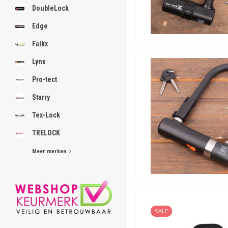
DoubleLock
Edge
Falkx
Lynx
Pro-tect
Starry
Tex-Lock
TRELOCK
Meer merken
SALE