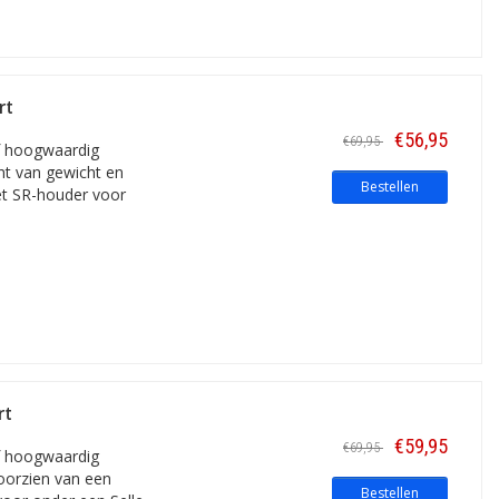
rt
€56,95
€69,95
ef hoogwaardig
cht van gewicht en
Bestellen
et SR-houder voor
rt
€59,95
€69,95
ef hoogwaardig
voorzien van een
Bestellen