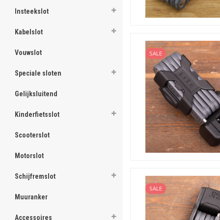
Insteekslot
Kabelslot
Vouwslot
SALE
Speciale sloten
Gelijksluitend
Kinderfietsslot
Scooterslot
Motorslot
Schijfremslot
SALE
Muuranker
Accessoires