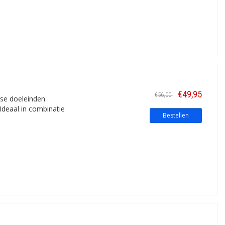
€49,95
€56,00
se doeleinden
Ideaal in combinatie
Bestellen