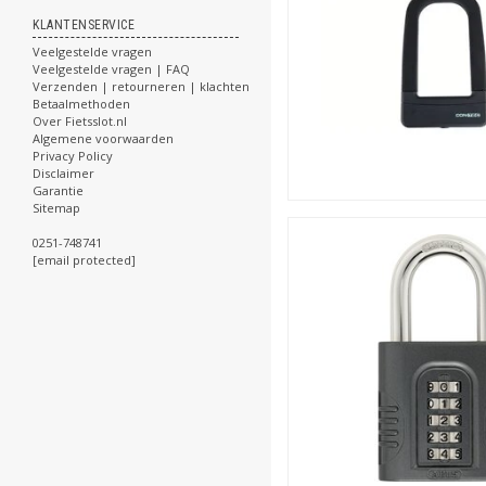
KLANTENSERVICE
Veelgestelde vragen
Veelgestelde vragen | FAQ
Verzenden | retourneren | klachten
Betaalmethoden
Over Fietsslot.nl
Algemene voorwaarden
Privacy Policy
Disclaimer
Garantie
Sitemap
0251-748741
[email protected]