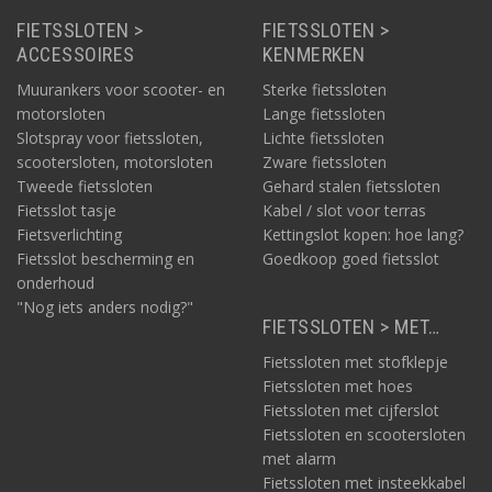
FIETSSLOTEN >
FIETSSLOTEN >
ACCESSOIRES
KENMERKEN
Muurankers voor scooter- en
Sterke fietssloten
motorsloten
Lange fietssloten
Slotspray voor fietssloten,
Lichte fietssloten
scootersloten, motorsloten
Zware fietssloten
Tweede fietssloten
Gehard stalen fietssloten
Fietsslot tasje
Kabel / slot voor terras
Fietsverlichting
Kettingslot kopen: hoe lang?
Fietsslot bescherming en
Goedkoop goed fietsslot
onderhoud
"Nog iets anders nodig?"
FIETSSLOTEN > MET…
Fietssloten met stofklepje
Fietssloten met hoes
Fietssloten met cijferslot
Fietssloten en scootersloten
met alarm
Fietssloten met insteekkabel