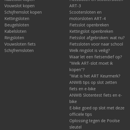
Vouwslot kopen
ART-3
Schijfremslot kopen
Scootersloten en
Kettingsloten
motorsloten ART-4
Beugelsloten
Fietsslot openbreken
Kabelsloten
Kettingslot openbreken
Ringsloten
Fietsslot afgebroken: wat nu?
Vouwsloten fiets
Fietssloten voor naar school
Schijfremsloten
Welk ringslot is veilig?
Waar let een fietsendief op?
"Welk ART-slot moet ik
kopen"?
"Wat is het ART Keurmerk?
ANWB tips op slot zetten
fiets en e-bike
ANWB Slotentest fiets en e-
bike
E-bike goed op slot met deze
officiële tips
Oplossing tegen de Poolse
sleutel