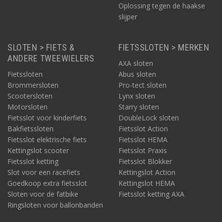
Oplossing tegen de haakse
slijper
SLOTEN > FIETS &
FIETSSLOTEN > MERKEN
ANDERE TWEEWIELERS
AXA sloten
Fietssloten
Abus sloten
Brommersloten
Pro-tect sloten
Scootersloten
Lynx sloten
Motorsloten
Starry sloten
Fietsslot voor kinderfiets
DoubleLock sloten
Bakfietssloten
Fietsslot Action
Fietsslot elektrische fiets
Fietsslot HEMA
Kettingslot scooter
Fietsslot Praxis
Fietsslot ketting
Fietsslot Blokker
Slot voor een racefiets
Kettingslot Action
Goedkoop extra fietsslot
Kettingslot HEMA
Sloten voor de fatbike
Fietsslot ketting AXA
Ringsloten voor ballonbanden