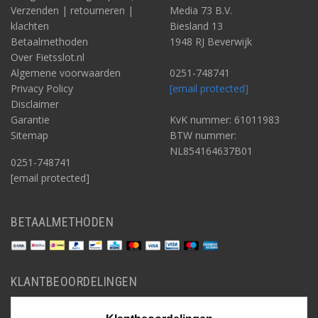
Verzenden | retourneren |
Media 73 B.V.
klachten
Biesland 13
Betaalmethoden
1948 RJ Beverwijk
Over Fietsslot.nl
Algemene voorwaarden
0251-748741
Privacy Policy
[email protected]
Disclaimer
Garantie
KvK nummer: 61011983
Sitemap
BTW nummer:
NL854164637B01
0251-748741
[email protected]
BETAALMETHODEN
KLANTBEOORDELINGEN