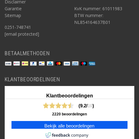
Disclaimer
Garantie
KvK nummer: 61011983
Sitemap
BTW nummer:
NL854164637B01
0251-748741
[email protected]
BETAALMETHODEN
KLANTBEOORDELINGEN
Klantbeoordelingen
(9.2/
10
)
2220 beoordelingen
Bekijk alle beoordelingen