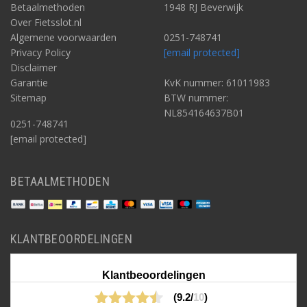
Betaalmethoden
1948 RJ Beverwijk
Over Fietsslot.nl
Algemene voorwaarden
0251-748741
Privacy Policy
[email protected]
Disclaimer
Garantie
KvK nummer: 61011983
Sitemap
BTW nummer:
NL854164637B01
0251-748741
[email protected]
BETAALMETHODEN
KLANTBEOORDELINGEN
Klantbeoordelingen
(9.2/
10
)