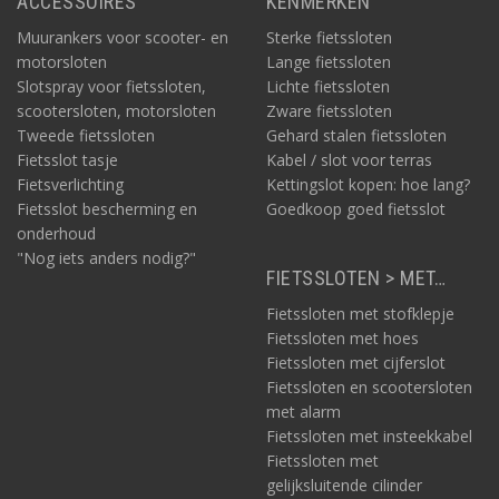
ACCESSOIRES
KENMERKEN
Muurankers voor scooter- en
Sterke fietssloten
motorsloten
Lange fietssloten
Slotspray voor fietssloten,
Lichte fietssloten
scootersloten, motorsloten
Zware fietssloten
Tweede fietssloten
Gehard stalen fietssloten
Fietsslot tasje
Kabel / slot voor terras
Fietsverlichting
Kettingslot kopen: hoe lang?
Fietsslot bescherming en
Goedkoop goed fietsslot
onderhoud
"Nog iets anders nodig?"
FIETSSLOTEN > MET…
Fietssloten met stofklepje
Fietssloten met hoes
Fietssloten met cijferslot
Fietssloten en scootersloten
met alarm
Fietssloten met insteekkabel
Fietssloten met
gelijksluitende cilinder