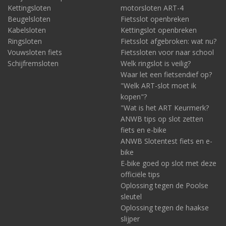
geldt: onnodig groot is onnodig zwaar. Maar ook: een te klein
Kettingsloten
motorsloten ART-4
kettingslot levert veelvuldig ergernis op. En kijk vervolgens naar
Beugelsloten
Fietsslot openbreken
de prijs in verhouding tot de gewenste kwaliteit.
Kabelsloten
Kettingslot openbreken
Ringsloten
Fietsslot afgebroken: wat nu?
Vouwsloten fiets
Fietssloten voor naar school
TIP:
denk ook eens aan de mogelijkheid een ART-2 ringslot te
Schijfremsloten
Welk ringslot is veilig?
nemen in combinatie met een insteekketting. Eén van de
voordelen is dat u dan géén extra slothuis en géén extra sleutel
Waar let een fietsendief op?
behoeft. Keurt (ook) uw verzekeraar deze combi goed, dan
"Welk ART-slot moet ik
heeft Fietsslot.nl voor u enkele leuke aanbiedingen voor een
kopen"?
ringslot mét ketting (zoals
deze
) waarmee u uw fiets op slot
"Wat is het ART Keurmerk?
kunt zetten aan de vaste wereld. Zie ook het artikel over een
ANWB tips op slot zetten
speciale
tweede fietsslot-actie
.
fiets en e-bike
ANWB Slotentest fiets en e-
Klik verder voor meer
advies en antwoorden op
bike
veelgestelde vragen over fietssloten
.
E-bike goed op slot met deze
officiële tips
Oplossing tegen de Poolse
sleutel
Oplossing tegen de haakse
slijper