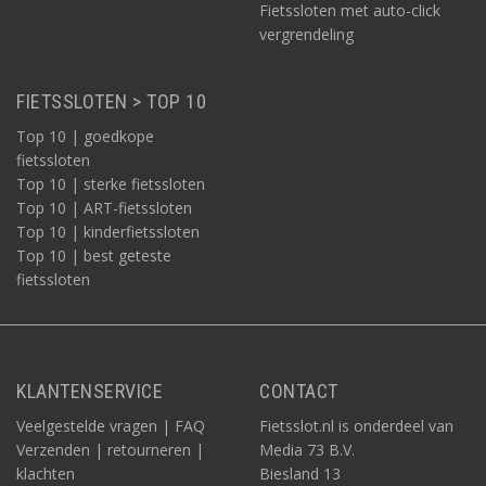
Fietssloten met auto-click
vergrendeling
FIETSSLOTEN > TOP 10
Top 10 | goedkope
fietssloten
Top 10 | sterke fietssloten
Top 10 | ART-fietssloten
Top 10 | kinderfietssloten
Top 10 | best geteste
fietssloten
KLANTENSERVICE
CONTACT
Veelgestelde vragen | FAQ
Fietsslot.nl is onderdeel van
Verzenden | retourneren |
Media 73 B.V.
klachten
Biesland 13