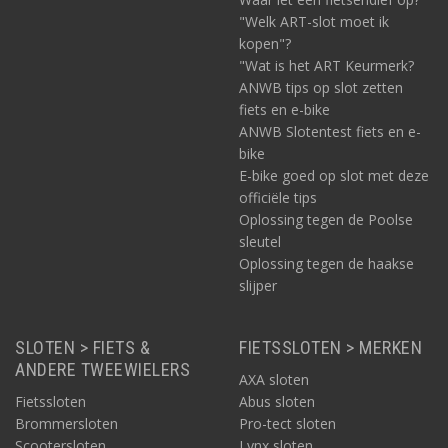
"Welk ART-slot moet ik
kopen"?
"Wat is het ART Keurmerk?
ANWB tips op slot zetten
fiets en e-bike
ANWB Slotentest fiets en e-
bike
E-bike goed op slot met deze
officiële tips
Oplossing tegen de Poolse
sleutel
Oplossing tegen de haakse
slijper
SLOTEN > FIETS &
FIETSSLOTEN > MERKEN
ANDERE TWEEWIELERS
AXA sloten
Fietssloten
Abus sloten
Brommersloten
Pro-tect sloten
Scootersloten
Lynx sloten