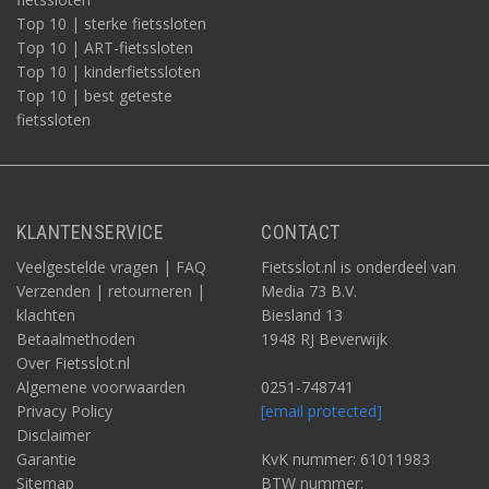
Top 10 | sterke fietssloten
Top 10 | ART-fietssloten
Top 10 | kinderfietssloten
Top 10 | best geteste
fietssloten
KLANTENSERVICE
CONTACT
Veelgestelde vragen | FAQ
Fietsslot.nl is onderdeel van
Verzenden | retourneren |
Media 73 B.V.
klachten
Biesland 13
Betaalmethoden
1948 RJ Beverwijk
Over Fietsslot.nl
Algemene voorwaarden
0251-748741
Privacy Policy
[email protected]
Disclaimer
Garantie
KvK nummer: 61011983
Sitemap
BTW nummer: