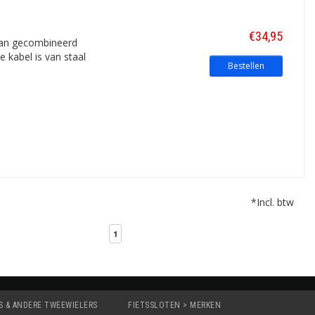
€34,95
kan gecombineerd
 kabel is van staal
Bestellen
*Incl. btw
or een kunststof buitenmantel. Deze
1
daard staalkabels. Los daarvan is een
diefstal.
S & ANDERE TWEEWIELERS
FIETSSLOTEN > MERKEN