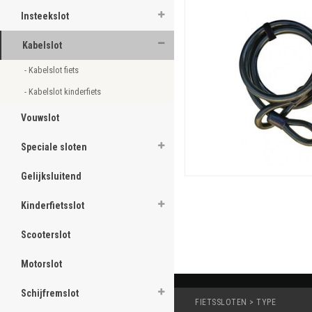
ook leverbaar met cijf
Insteekslot
geschikt voor meerder
Kabelslot
- Kabelslot fiets 
- Kabelslot kinderfiets 
Vouwslot
Speciale sloten
Gelijksluitend
2 | Hoe is een kabels
Kinderfietsslot
Een kabelslot bestaat als g
Scooterslot
voorkomt beschadigingen aa
Kabelsloten met een
kern 
Motorslot
kwalitatief kettingslot of be
Schijfremslot
3 | Welke lengte kabel
FIETSSLOTEN > TYPE