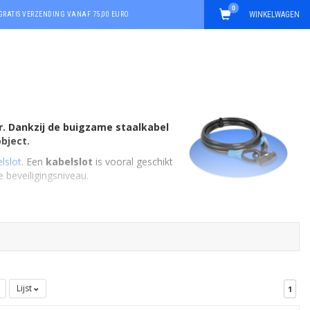
0
WINKELWAGEN
GRATIS VERZENDING VANAF 75,00 EURO
r.
Dankzij de buigzame staalkabel
bject.
lslot
. Een
kabelslot
is vooral geschikt
e beveiligingsniveau.
Het slot is hierdoor licht, eenvoudig
 de zadelpen.
Lijst
1