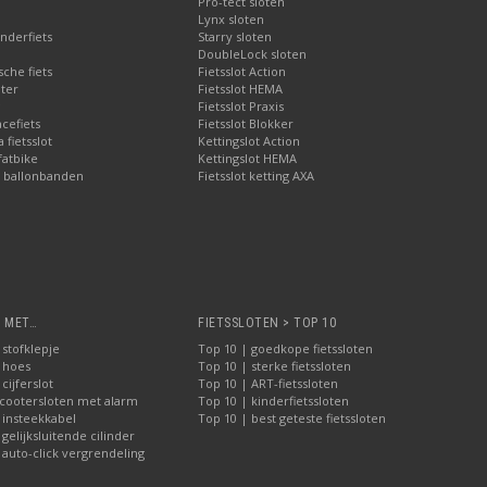
Pro-tect sloten
Lynx sloten
inderfiets
Starry sloten
DoubleLock sloten
sche fiets
Fietsslot Action
oter
Fietsslot HEMA
Fietsslot Praxis
acefiets
Fietsslot Blokker
fietsslot
Kettingslot Action
fatbike
Kettingslot HEMA
r ballonbanden
Fietsslot ketting AXA
> MET…
FIETSSLOTEN > TOP 10
 stofklepje
Top 10 | goedkope fietssloten
 hoes
Top 10 | sterke fietssloten
cijferslot
Top 10 | ART-fietssloten
scootersloten met alarm
Top 10 | kinderfietssloten
 insteekkabel
Top 10 | best geteste fietssloten
gelijksluitende cilinder
 auto-click vergrendeling