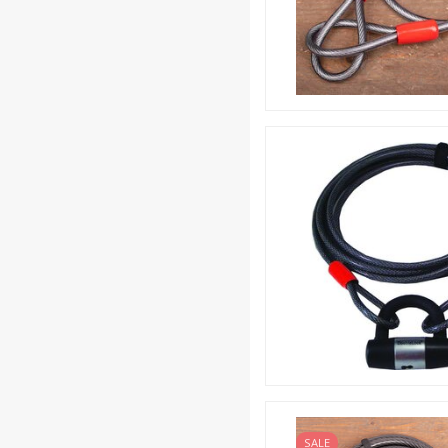
Zijn kabelsloten ges
SALE