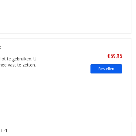
t
€59,95
lot te gebruiken. U
ee vast te zetten.
Bestellen
RT-1