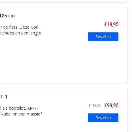
 185 cm
€19,95
r de fiets. Deze Coil
belhoes en een lengte
Bestellen
RT-1
€99,95
€119,00
 als bootslot. ART-1
e kabel en een massief
Bestellen