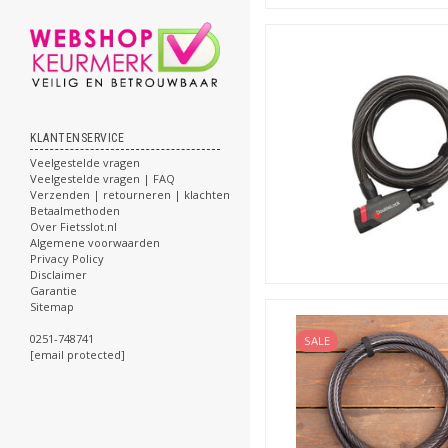
Bekijk direct:
Kabelsloten voor de fi
Kabelsloten voor kind
9 | Veelgestelde vrag
KLANTENSERVICE
Is een kabelslot vei
Veelgestelde vragen
Veelgestelde vragen | FAQ
Verzenden | retourneren | klachten
Betaalmethoden
Wat is het verschil 
Over Fietsslot.nl
Algemene voorwaarden
Privacy Policy
Disclaimer
Welke lengte kabelsl
Garantie
Sitemap
0251-748741
SALE
Kan ik kiezen voor e
[email protected]
Waarvoor zijn kabels