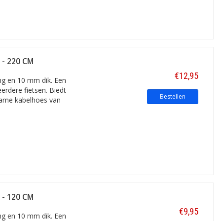
chikt is, hangt af van de manier waarop
 - 220 CM
tsenrek te bevestigen. Houd er wel
€12,95
ng en 10 mm dik. Een
erdere fietsen. Biedt
Bestellen
zame kabelhoes van
eurmerk - in tegenstelling tot een
ART-
rslot voorkomt logischerwijs dat u een
 - 120 CM
€9,95
ng en 10 mm dik. Een