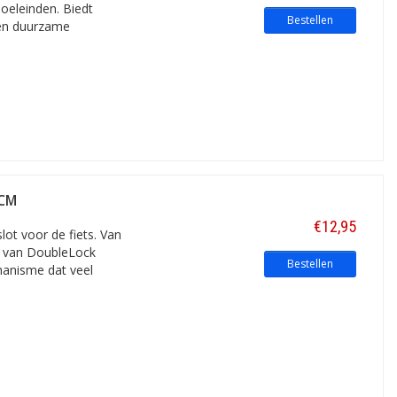
oeleinden. Biedt
Bestellen
een duurzame
oudige bediening en de
vrolijke
gbaar in opvallende kleuren. Ook
 CM
€12,95
lot voor de fiets. Van
2 van DoubleLock
n lange kabelsloten regelmatig gebruikt
Bestellen
hanisme dat veel
nhangers of een boot tijdelijk mee vast
estaat uit modellen van onder meer
AXA
,