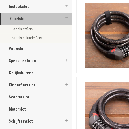
ook leverbaar met cijf
Insteekslot
geschikt voor meerder
Kabelslot
- Kabelslot fiets 
- Kabelslot kinderfiets 
Vouwslot
Speciale sloten
Gelijksluitend
2 | Hoe is een kabels
Kinderfietsslot
Een kabelslot bestaat als g
Scooterslot
voorkomt beschadigingen aa
Kabelsloten met een
kern 
Motorslot
kwalitatief kettingslot of be
Schijfremslot
3 | Welke lengte kabel