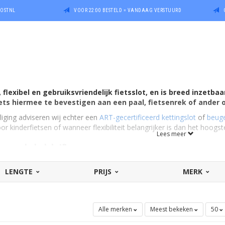
POSTNL
VOOR 22:00 BESTELD = VANDAAG VERSTUURD
, flexibel en gebruiksvriendelijk fietsslot, en is breed inzetbaa
iets hiermee te bevestigen aan een paal, fietsenrek of ander o
liging adviseren wij echter een
ART-gecertificeerd kettingslot
of
beuge
oor kinderfietsen of wanneer flexibiliteit belangrijker is dan het hoogst
Lees meer
r een kabelslot?
en gevlochten staalkabel met daaromheen een kunststof beschermlaag. 
LENGTE
PRIJS
MERK
k mee te nemen. Het meenemen kan gewoon in een fietstas of rondom
n van een kabelslot zijn:
Alle merken
Meest bekeken
50
;
rschillende lengtes;