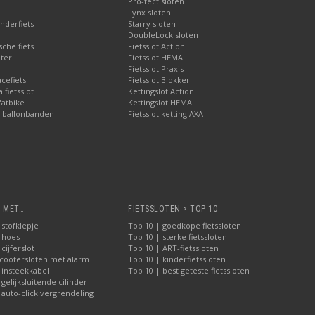
Pro-tect sloten
Lynx sloten
inderfiets
Starry sloten
DoubleLock sloten
sche fiets
Fietsslot Action
oter
Fietsslot HEMA
Fietsslot Praxis
acefiets
Fietsslot Blokker
fietsslot
Kettingslot Action
fatbike
Kettingslot HEMA
r ballonbanden
Fietsslot ketting AXA
> MET…
FIETSSLOTEN > TOP 10
 stofklepje
Top 10 | goedkope fietssloten
 hoes
Top 10 | sterke fietssloten
cijferslot
Top 10 | ART-fietssloten
scootersloten met alarm
Top 10 | kinderfietssloten
 insteekkabel
Top 10 | best geteste fietssloten
gelijksluitende cilinder
 auto-click vergrendeling