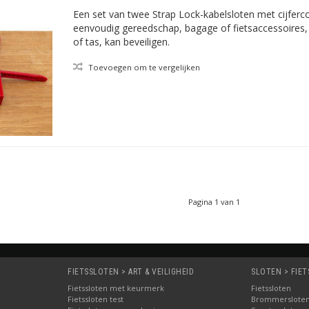
Een set van twee Strap Lock-kabelsloten met cijfe
eenvoudig gereedschap, bagage of fietsaccessoires,
of tas, kan beveiligen.
Toevoegen om te vergelijken
Pagina 1 van 1
FIETSSLOTEN > ART & VEILIGHEID
SLOTEN > FIET
Fietssloten met keurmerk
Fietssloten
Fietssloten test
Brommerslote