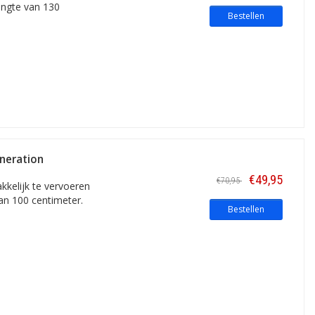
engte van 130
Bestellen
neration
€49,95
€70,95
kkelijk te vervoeren
an 100 centimeter.
Bestellen