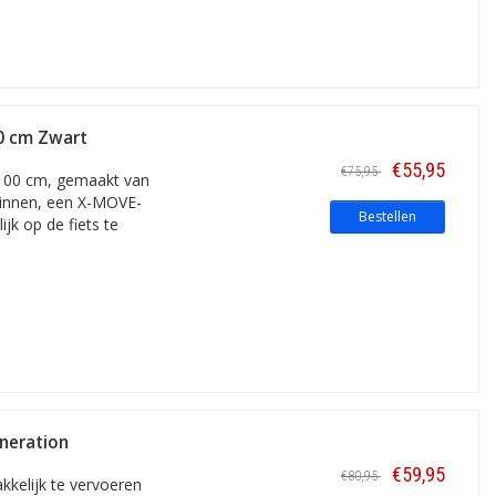
0 cm Zwart
€55,95
€75,95
 100 cm, gemaakt van
rpinnen, een X-MOVE-
t cilinder stroef wordt en het draaien
Bestellen
jk op de fiets te
is niet alleen re-actief van belang, maar
d langer optimaal en soepel. Zo blijft u
neration
€59,95
€80,95
kkelijk te vervoeren