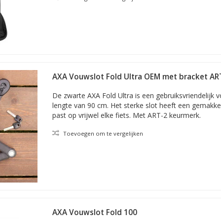
AXA Vouwslot Fold Ultra OEM met bracket AR
De zwarte AXA Fold Ultra is een gebruiksvriendelijk
lengte van 90 cm. Het sterke slot heeft een gemakkel
past op vrijwel elke fiets. Met ART-2 keurmerk.
Toevoegen om te vergelijken
AXA Vouwslot Fold 100