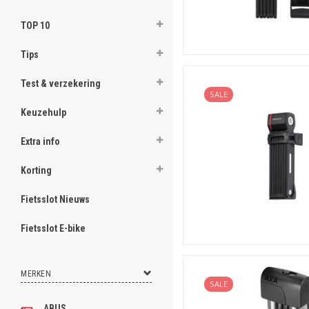
TOP 10
Tips
Test & verzekering
SALE
Keuzehulp
Heeft u een slot zónder s
Extra info
niet meer goed lukt?
Fietsslo
juist ook proactief. Door ee
Korting
jaren- en jarenlang met vee
Fietsslot Nieuws
Fietsslot E-bike
MERKEN
SALE
ABUS