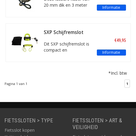
coating.
20 mm dik en 3 meter
Informatie
lang kan gecombineerd
worden met een
beugelslot of grotere
hangsloten. De kabel is
SXP Schijfremslot
van staal met daar
geel
€49,95
omheen een
Dit SXP schijfremslot is
geplastificeerde coating.
compact en
Informatie
gebruiksvriendelijk. Met
ART 4 keurmerk, dus
ideaal als motorslot
*Incl. btw
maar ook geschikt als
scooter- of
Pagina 1 van 1
1
bromfietsslot.
FIETSSLOTEN > TYPE
FIETSSLOTEN > ART &
VEILIGHEID
Fietsslot kopen