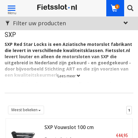
Toggle
0
Menu
navigation
Filter uw producten
SXP
SXP Red Star Locks is een Aziatische motorslot fabrikant
die levert in verschillende kwaliteitsklassen. Fietsslot.nl
levert louter en alleen de motorsloten van SXP die
uitgebreid in Nederland zijn gekeurd - en goedgekeurd -
door bijvoorbeeld Stichting ART en die zijn voorzien van
een kwaliteitskeurmerk.
Lees meer
Zie ook de beschrijving van het betreffend(e) muuranker /
motorslot. SXP is enigszins vergelijkbaar met de budgetmerken
Starry
en
Lynx
, die net als een
slot van
SXP
in veel situaties de
perfecte keus kunnen zijn.
Meest bekeken
1
Hierom kiezen kopers voor Fietsslot.nl:
Kwalitatief goede (!) sloten voor fiets en e-bike
SXP Vouwslot 100 cm
Standaard voordelig geprijsd
Zwart ART-2
€44,95
Snelle, directe verzending