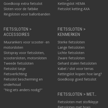
Goedkoop extra fietsslot
Kettingslot HEMA
Sloten voor de fatbike
Fietsslot ketting AXA
Ringsloten voor ballonbanden
FIETSSLOTEN >
FIETSSLOTEN >
ACCESSOIRES
KENMERKEN
Muurankers voor scooter- en
Sterke fietssloten
motorsloten
Lange fietssloten
Slotspray voor fietssloten,
Lichte fietssloten
scootersloten, motorsloten
Zware fietssloten
Tweede fietssloten
Gehard stalen fietssloten
Fietsslot tasje
Kabel / slot voor terras
Fietsverlichting
Kettingslot kopen: hoe lang?
Fietsslot bescherming en
Goedkoop goed fietsslot
onderhoud
"Nog iets anders nodig?"
FIETSSLOTEN > MET…
Fietssloten met stofklepje
Fietssloten met hoes