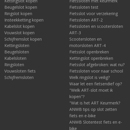
Kettingslot kopen
Fietssloten met keurmerk
Beugelslot kopen
Fietssloten test
Ringslot kopen
Fietsslot voor verzekering
Insteekketting kopen
Fietssloten ART-2
Kabelslot kopen
Fietssloten en scootersloten
Vouwslot kopen
ART-3
Schijfremslot kopen
Scootersloten en
Kettingsloten
motorsloten ART-4
Beugelsloten
Fietsslot openbreken
Kabelsloten
Kettingslot openbreken
Ringsloten
Fietsslot afgebroken: wat nu?
Vouwsloten fiets
Fietssloten voor naar school
Schijfremsloten
Welk ringslot is veilig?
Waar let een fietsendief op?
"Welk ART-slot moet ik
kopen"?
"Wat is het ART Keurmerk?
ANWB tips op slot zetten
fiets en e-bike
ANWB Slotentest fiets en e-
bike