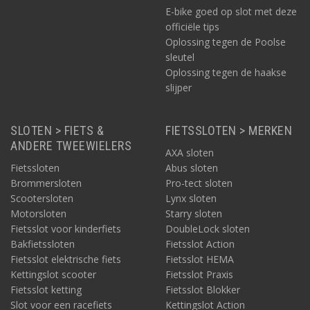
E-bike goed op slot met deze
officiële tips
Oplossing tegen de Poolse
sleutel
Oplossing tegen de haakse
slijper
SLOTEN > FIETS &
FIETSSLOTEN > MERKEN
ANDERE TWEEWIELERS
AXA sloten
Fietssloten
Abus sloten
Brommersloten
Pro-tect sloten
Scootersloten
Lynx sloten
Motorsloten
Starry sloten
Fietsslot voor kinderfiets
DoubleLock sloten
Bakfietssloten
Fietsslot Action
Fietsslot elektrische fiets
Fietsslot HEMA
Kettingslot scooter
Fietsslot Praxis
Fietsslot ketting
Fietsslot Blokker
Slot voor een racefiets
Kettingslot Action