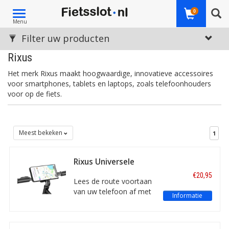
Toggle
0
Menu
navigation
Filter uw producten
Rixus
Het merk Rixus maakt
hoogwaardige, innovatieve accessoires
voor smartphones, tablets en laptops, zoals telefoonhouders
voor op de fiets.
Meest bekeken
1
Rixus Universele
Waterdichte
€20,95
Telefoonhouder
Lees de route voortaan
RXHB62 <7.2" Zwart
van uw telefoon af met
Informatie
deze universele,
waterdichte
telefoonhouder van het