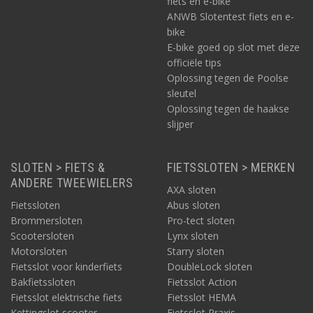
fiets en e-bike
ANWB Slotentest fiets en e-
bike
E-bike goed op slot met deze
officiële tips
Oplossing tegen de Poolse
sleutel
Oplossing tegen de haakse
slijper
SLOTEN > FIETS &
FIETSSLOTEN > MERKEN
ANDERE TWEEWIELERS
AXA sloten
Fietssloten
Abus sloten
Brommersloten
Pro-tect sloten
Scootersloten
Lynx sloten
Motorsloten
Starry sloten
Fietsslot voor kinderfiets
DoubleLock sloten
Bakfietssloten
Fietsslot Action
Fietsslot elektrische fiets
Fietsslot HEMA
Kettingslot scooter
Fietsslot Praxis