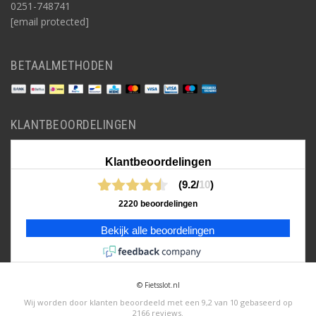
0251-748741
[email protected]
BETAALMETHODEN
KLANTBEOORDELINGEN
Klantbeoordelingen
(9.2/
10
)
2220 beoordelingen
Bekijk alle beoordelingen
© Fietsslot.nl
Wij worden door klanten beoordeeld met een
9,2
van
10
gebaseerd op
2166
reviews
.