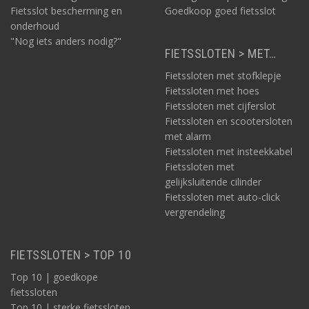
Fietsslot bescherming en
Goedkoop goed fietsslot
onderhoud
"Nog iets anders nodig?"
FIETSSLOTEN > MET…
Fietssloten met stofklepje
Fietssloten met hoes
Fietssloten met cijferslot
Fietssloten en scootersloten
met alarm
Fietssloten met insteekkabel
Fietssloten met
gelijksluitende cilinder
Fietssloten met auto-click
vergrendeling
FIETSSLOTEN > TOP 10
Top 10 | goedkope
fietssloten
Top 10 | sterke fietssloten