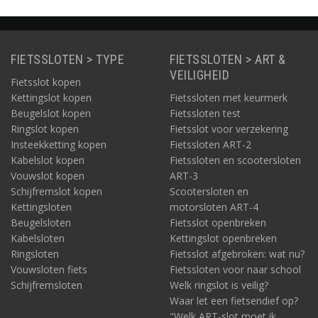
FIETSSLOTEN > TYPE
FIETSSLOTEN > ART &
VEILIGHEID
Fietsslot kopen
Kettingslot kopen
Fietssloten met keurmerk
Beugelslot kopen
Fietssloten test
Ringslot kopen
Fietsslot voor verzekering
Insteekketting kopen
Fietssloten ART-2
Kabelslot kopen
Fietssloten en scootersloten
Vouwslot kopen
ART-3
Schijfremslot kopen
Scootersloten en
Kettingsloten
motorsloten ART-4
Beugelsloten
Fietsslot openbreken
Kabelsloten
Kettingslot openbreken
Ringsloten
Fietsslot afgebroken: wat nu?
Vouwsloten fiets
Fietssloten voor naar school
Schijfremsloten
Welk ringslot is veilig?
Waar let een fietsendief op?
"Welk ART-slot moet ik