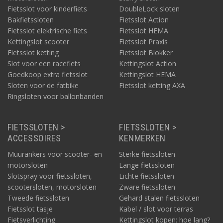
Fietsslot voor kinderfiets
DoubleLock sloten
Bakfietssloten
Fietsslot Action
Fietsslot elektrische fiets
Fietsslot HEMA
Kettingslot scooter
Fietsslot Praxis
Fietsslot ketting
Fietsslot Blokker
Slot voor een racefiets
Kettingslot Action
Goedkoop extra fietsslot
Kettingslot HEMA
Sloten voor de fatbike
Fietsslot ketting AXA
Ringsloten voor ballonbanden
FIETSSLOTEN >
FIETSSLOTEN >
ACCESSOIRES
KENMERKEN
Muurankers voor scooter- en
Sterke fietssloten
motorsloten
Lange fietssloten
Slotspray voor fietssloten,
Lichte fietssloten
scootersloten, motorsloten
Zware fietssloten
Tweede fietssloten
Gehard stalen fietssloten
Fietsslot tasje
Kabel / slot voor terras
Fietsverlichting
Kettingslot kopen: hoe lang?