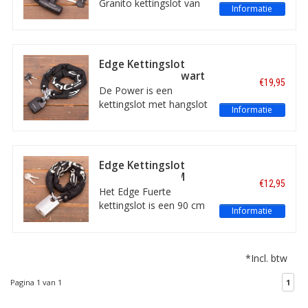
Granito kettingslot van
Informatie
keurmerk.
Edge. Dit slot is 90 cm
lang en heeft
kettingschakels van 6
mm. Het slot wordt
Edge Kettingslot
geleverd met twee
Power 120 CM Zwart
€19,95
sleutels .
De Power is een
kettingslot met hangslot
Informatie
van 120 cm lang. Met
beschermhoes,
stofkapje en schakels
van 10mm. Inclusief
Edge Kettingslot
twee sleutels.
Fuerte 60/ 90 CM
€12,95
Zwart
Het Edge Fuerte
kettingslot is een 90 cm
Informatie
lang kettingslot met
sterk hangslot. Met
beschermhoes, water-
*Incl. btw
en vuilwerende cilinder
en kettingschakels van 6
Pagina 1 van 1
1
mm dik.