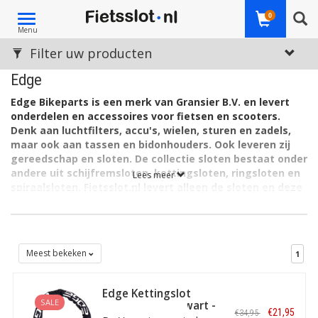
Toggle
0
Menu
navigation
Filter uw producten
Edge
Edge Bikeparts is een merk van Gransier B.V. en levert
onderdelen en accessoires voor fietsen en scooters.
Denk aan luchtfilters, accu's, wielen, sturen en zadels,
maar ook aan tassen en bidonhouders. Ook leveren zij
gereedschap en sloten. De collectie sloten bestaat onder
andere uit schijfremsloten, kettingsloten, ringsloten en
Lees meer
spiraalsloten. Fietsslot.nl levert alleen de sloten en deze
kunt u op deze pagina vinden.
EDGE Bike Parts
is ontstaan vanuit de vraag naar betaalbare
kwaliteitsonderdelen en accessoires. Die vraag vanuit de markt
komt bijna vanzelf naar Edge toe, door het dagelijkse intensieve
Meest bekeken
1
netwerk waartoe het behoort als onderdeel van groothandel
Gransier. Door de korte lijnen met diverse fabrikanten én door
Edge Kettingslot
veelvuldig rechtstreeks contact met klanten in de vakhandel, is
SALE
Varno 100 cm Zwart -
Gransier in staat om snel en adequaat te werken aan het
€21,95
€34,95
ART-2